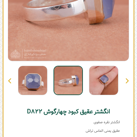
انگشتر عقیق کبود چهارگوش D822
انگشتر نقره صفوی
عقیق یمنی الماس تراش