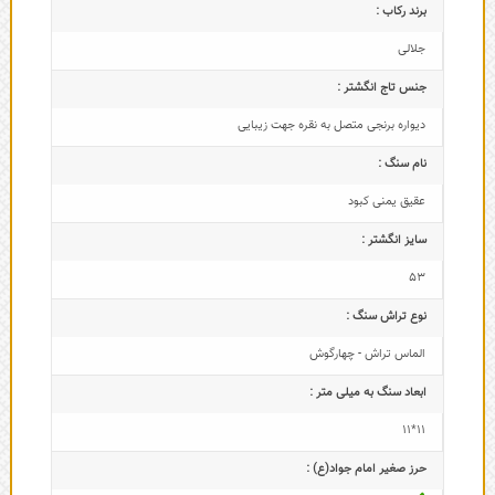
برند رکاب :
جلالی
جنس تاج انگشتر :
دیواره برنجی متصل به نقره جهت زیبایی
نام سنگ :
عقیق یمنی کبود
سایز انگشتر :
53
نوع تراش سنگ :
الماس تراش - چهارگوش
ابعاد سنگ به میلی متر :
11*11
حرز صغیر امام جواد(ع) :