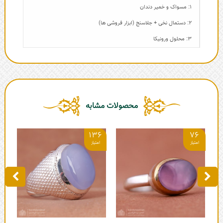
1: مسواک و خمیر دندان
2: دستمال نخی + جلاسنج (ابزار فروشی ها)
3: محلول ورونیکا
محصولات مشابه
4
136
76