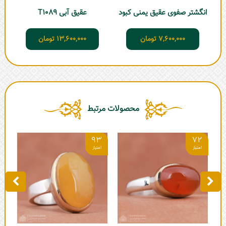
انگشتر صفوی عقیق یمنی کبود
عقیق آبی T1089
ان
7,600,000
تومان
13,600,000
تومان
محصولات مرتبط
0
93
72
انگش