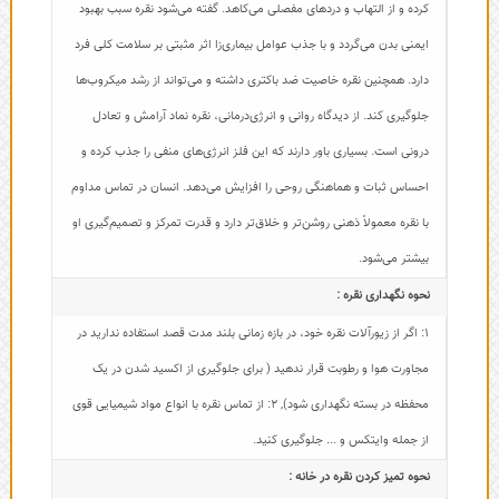
کرده و از التهاب و دردهای مفصلی می‌کاهد. گفته می‌شود نقره سبب بهبود
ایمنی بدن می‌گردد و با جذب عوامل بیماری‌زا اثر مثبتی بر سلامت کلی فرد
دارد. همچنین نقره خاصیت ضد باکتری داشته و می‌تواند از رشد میکروب‌ها
جلوگیری کند. از دیدگاه روانی و انرژی‌درمانی، نقره نماد آرامش و تعادل
درونی است. بسیاری باور دارند که این فلز انرژی‌های منفی را جذب کرده و
احساس ثبات و هماهنگی روحی را افزایش می‌دهد. انسان در تماس مداوم
با نقره معمولاً ذهنی روشن‌تر و خلاق‌تر دارد و قدرت تمرکز و تصمیم‌گیری او
بیشتر می‌شود.
نحوه نگهداری نقره :
1: اگر از زیورآلات نقره خود، در بازه زمانی بلند مدت قصد استفاده ندارید در
مجاورت هوا و رطوبت قرار ندهید ( برای جلوگیری از اکسید شدن در یک
محفظه در بسته نگهداری شود)
,
2: از تماس نقره با انواع مواد شیمیایی قوی
از جمله وایتکس و ... جلوگیری کنید.
نحوه تمیز کردن نقره در خانه :