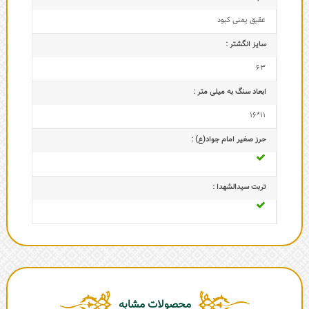
عقیق یمنی کبود
سایز انگشتر :
63
ابعاد سنگ به میلی متر :
11*16
حرز صغیر امام جواد(ع) :
تربت سیدالشهدا :
محصولات مشابه