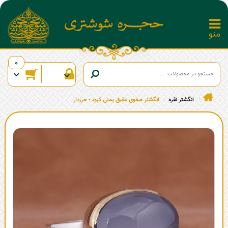
0
انگشتر نقره
انگشتر صفوی عقیق یمنی کبود - حرزدار