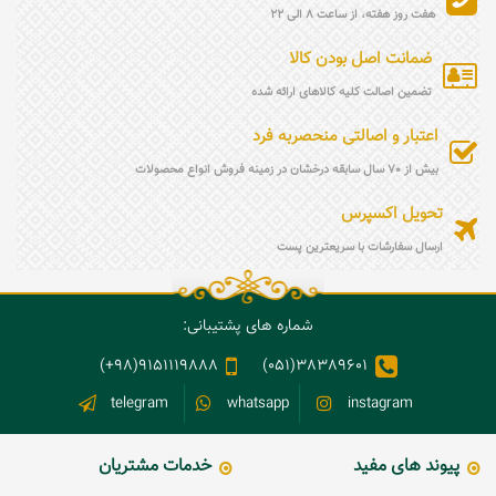
هفت روز هفته، از ساعت 8 الی 22
ضمانت اصل بودن کالا
تضمین اصالت کلیه کالاهای ارائه شده
اعتبار و اصالتی منحصربه فرد
بیش از 70 سال سابقه درخشان در زمینه فروش انواع محصولات
تحویل اکسپرس
ارسال سفارشات با سریعترین پست
شماره های پشتیبانی:
9151119888(98+)
38389601(051)
telegram
whatsapp
instagram
پیوند های مفید
خدمات مشتریان