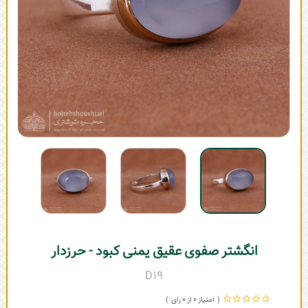
انگشتر صفوی عقیق یمنی کبود - حرزدار
D19
0
0