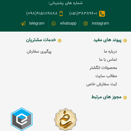
شماره های پشتیبانی:
9151119888(98+)
38389601(051)
telegram
whatsapp
instagram
پیوند های مفید
خدمات مشتریان
درباره ما
پیگیری سفارش
تماس با ما
محصولات انگشتر
مطالب سایت
ثبت سفارش خاص
مجوز های مرتبط