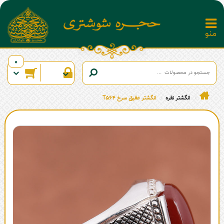
0
انگشتر نقره
انگشتر عقیق سرخ T564