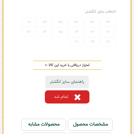
انتخاب سایز انگشتر:
60
59
58
57
56
63
67
66
65
64
62
61
70
69
68
امتیاز دریافتی با خرید این کالا :
0
راهنمای سایز انگشتر
تمام شد
مشخصات محصول
محصولات مشابه