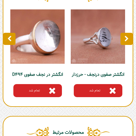
انگشتر صفوی درنجف - حرزدار
انگشتر در نجف صفوی D494
ان
تمام شد
تمام شد
محصولات مرتبط