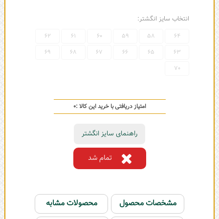
انتخاب سایز انگشتر:
62
61
60
59
58
64
69
68
67
66
65
63
70
امتیاز دریافتی با خرید این کالا :
0
راهنمای سایز انگشتر
تمام شد
مشخصات محصول
محصولات مشابه