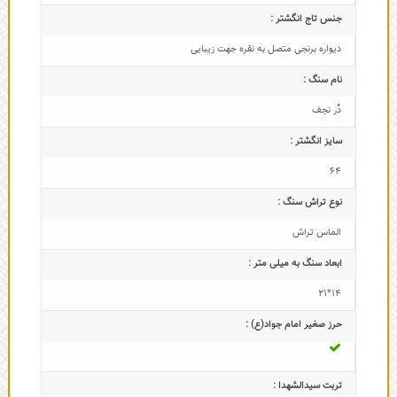
جنس تاج انگشتر :
دیواره برنجی متصل به نقره جهت زیبایی
نام سنگ :
دُر نجف
سایز انگشتر :
64
نوع تراش سنگ :
الماس تراش
ابعاد سنگ به میلی متر :
14*21
حرز صغیر امام جواد(ع) :
تربت سیدالشهدا :