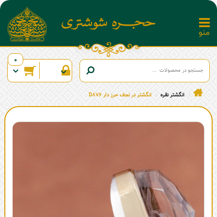
0
انگشتر نقره
انگشتر در نجف حرز دار D876