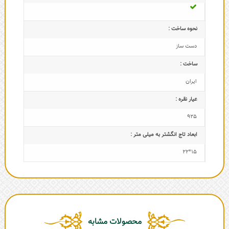
نحوه ساخت :
دست ساز
ساخت :
ایران
عیار نقره :
925
ابعاد تاج‌ انگشتر به میلی متر :
15*22
محصولات مشابه