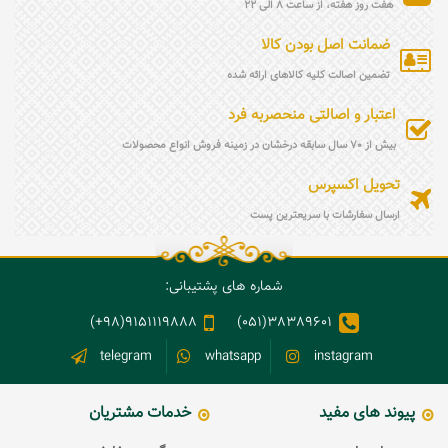
هفت روز هفته، از ساعت 8 الی 22
ضمانت اصل بودن کالا
تضمین اصالت کلیه کالاهای ارائه شده
اعتبار و اصالتی منحصربه فرد
بیش از 70 سال سابقه درخشان در زمینه فروش انواع محصولات
تحویل اکسپرس
ارسال سفارشات با سریعترین پست
شماره های پشتیبانی:
9151119888(98+)
38389601(051)
telegram
whatsapp
instagram
پیوند های مفید
خدمات مشتریان