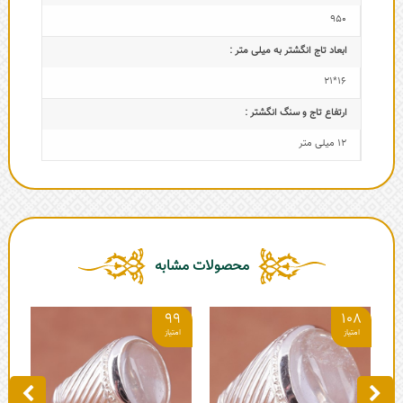
950
ابعاد تاج‌ انگشتر به میلی متر :
16*21
ارتفاع تاج و سنگ انگشتر :
12 میلی متر
محصولات مشابه
7
99
108