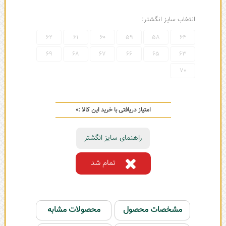
انتخاب سایز انگشتر:
62
61
60
59
58
64
69
68
67
66
65
63
70
امتیاز دریافتی با خرید این کالا :
0
راهنمای سایز انگشتر
تمام شد
مشخصات محصول
محصولات مشابه