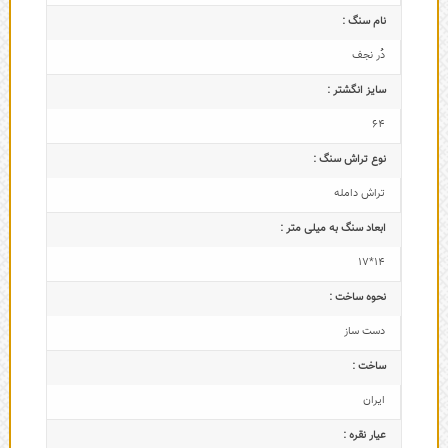
نام سنگ :
دُر نجف
سایز انگشتر :
64
نوع تراش سنگ :
تراش دامله
ابعاد سنگ به میلی متر :
14*17
نحوه ساخت :
دست ساز
ساخت :
ایران
عیار نقره :