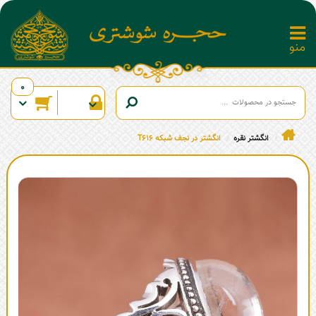
0
انگشتر نقره
انگشتر در نجف شبکه T616