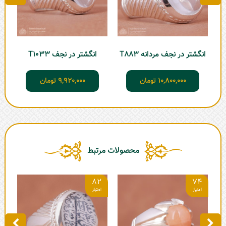
انگشتر در نجف مردانه T883
انگشتر در نجف T1033
10,800,000
تومان
9,920,000
تومان
محصولات مرتبط
6
82
74
ان