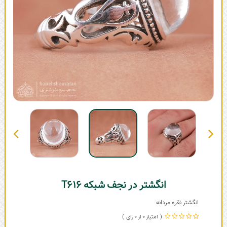
انگشتر در نجف شبکه T616
انگشتر نقره مردانه
0
0