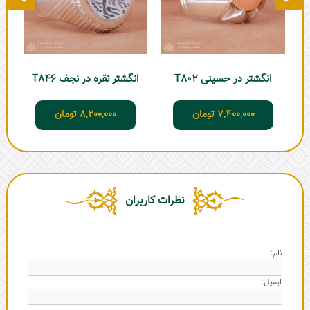
انگشتر در حسینی T802
انگشتر نقره در نجف T846
7,400,000
تومان
8,200,000
تومان
نظرات کاربران
نام:
ایمیل: