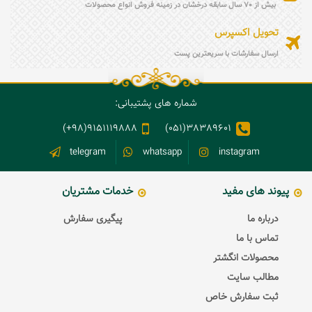
بیش از 70 سال سابقه درخشان در زمینه فروش انواع محصولات
تحویل اکسپرس
ارسال سفارشات با سریعترین پست
شماره های پشتیبانی:
9151119888(98+)
38389601(051)
telegram
whatsapp
instagram
پیوند های مفید
خدمات مشتریان
درباره ما
پیگیری سفارش
تماس با ما
محصولات انگشتر
مطالب سایت
ثبت سفارش خاص