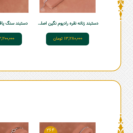
دستبند زنانه نقره رادیوم نگین اصلی DD19
دستبند سنگ یاقوت ز
13,280,000
تومان
2,200,000
264