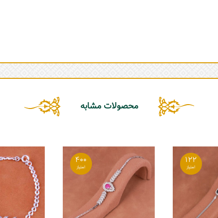
محصولات مشابه
400
122