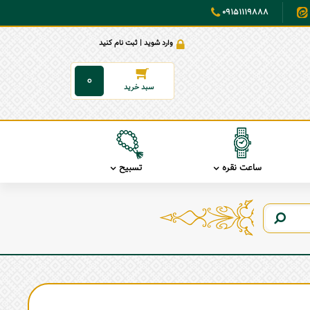
09151119888
وارد شوید | ثبت نام کنید
0
ساعت نقره
تسبیح