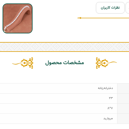
نظرات کاربران
مشخصات محصول
دخترانه
,
زنانه
23
7*8
مروارید