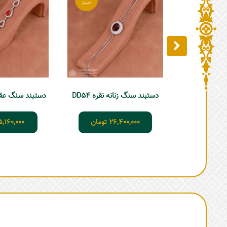
دستبند سنگ زنانه نقره DD54
دستبند سنگ عقیق ز
26,400,000
تومان
5,160,000