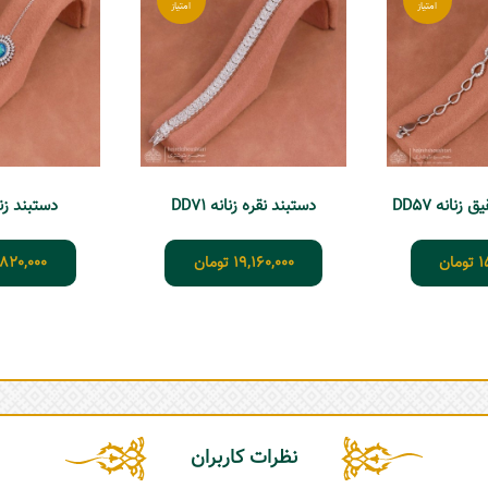
نانه DD57
دستبند نقره زنانه DD71
دستبند زنانه 
1
تومان
19,160,000
تومان
,820,000
نظرات کاربران