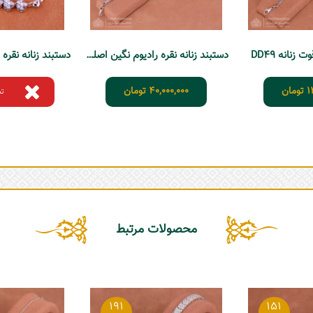
نانه DD49
دستبند زنانه نقره رادیوم نگین اصلی DD37
1
تومان
40,000,000
تومان
تم
محصولات مرتبط
191
151