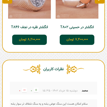
انگشتر در حسینی T802
انگشتر نقره در نجف T846
7,400,000
تومان
8,200,000
تومان
نظرات کاربران
محمد
دوشنبه 15 خرداد 1402 - 15:35
0
0
سلام امکان هست این سنگ عوض بشه و یه سنگ شفاف تر سوار بشه