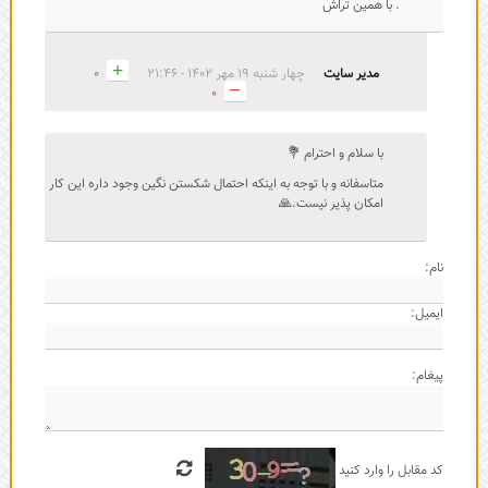
. با همین تراش
مدیر سایت
چهار شنبه 19 مهر 1402 - 21:46
0
0
با سلام و احترام 💐
متاسفانه و با توجه به اینکه احتمال شکستن نگین وجود داره این کار
امکان پذیر نیست.🙏
نام:
ایمیل:
پیغام:
کد مقابل را وارد کنید