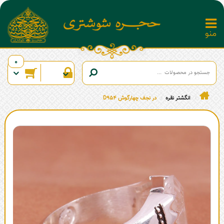
0
انگشتر نقره
در نجف چهارگوش D954