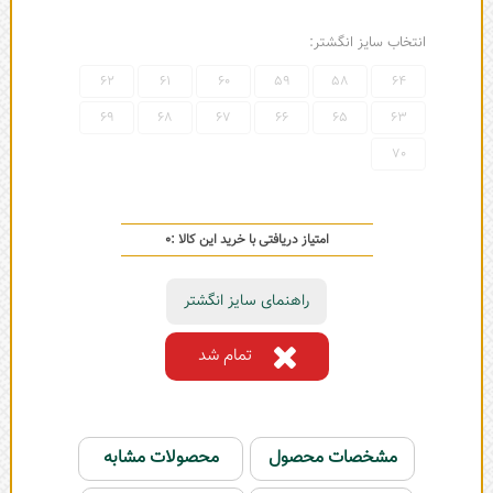
انتخاب سایز انگشتر:
62
61
60
59
58
64
69
68
67
66
65
63
70
امتیاز دریافتی با خرید این کالا :
0
راهنمای سایز انگشتر
تمام شد
مشخصات محصول
محصولات مشابه