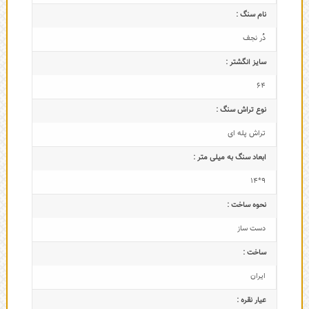
نام سنگ :
دُر نجف
سایز انگشتر :
64
نوع تراش سنگ :
تراش پله ای
ابعاد سنگ به میلی متر :
9*14
نحوه ساخت :
دست ساز
ساخت :
ایران
عیار نقره :