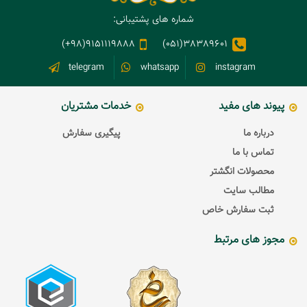
شماره های پشتیبانی:
9151119888(98+)
38389601(051)
telegram
whatsapp
instagram
پیوند های مفید
خدمات مشتریان
درباره ما
پیگیری سفارش
تماس با ما
محصولات انگشتر
مطالب سایت
ثبت سفارش خاص
مجوز های مرتبط