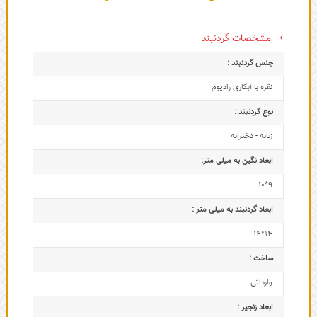
مشخصات گردنبند
جنس گردنبند :
نقره با آبکاری رادیوم
نوع گردنبند :
زنانه - دخترانه
ابعاد نگین به میلی متر:
9*10
ابعاد گردنبند به میلی متر :
14*14
ساخت :
وارداتی
ابعاد زنجیر :