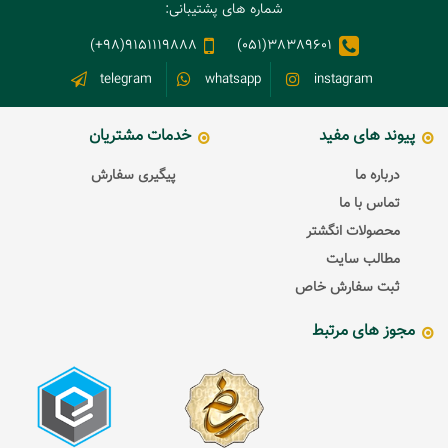
شماره های پشتیبانی:
9151119888(98+)
38389601(051)
telegram
whatsapp
instagram
پیوند های مفید
خدمات مشتریان
درباره ما
پیگیری سفارش
تماس با ما
محصولات انگشتر
مطالب سایت
ثبت سفارش خاص
مجوز های مرتبط