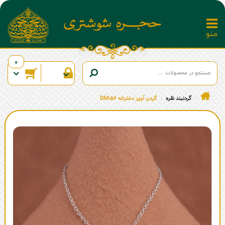
0
گردنبند نقره
گردن آویز دخترانه DM156