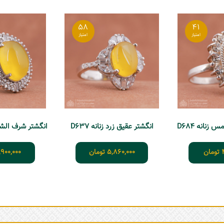
58
41
زنانه D684
انگشتر عقیق زرد زنانه D637
انگشتر شرف الشمس 
تومان
5,860,000
تومان
,900,000