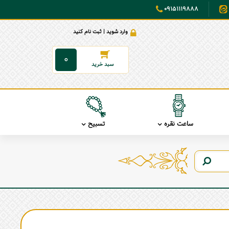
09151119888
وارد شوید | ثبت نام کنید
0
ساعت نقره
تسبیح