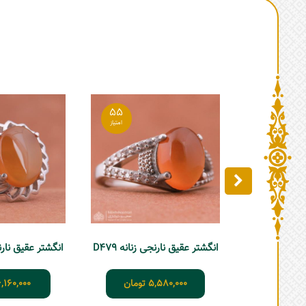
55
انگشتر عقیق نارنجی زنانه D479
انگشتر عقیق نارنجی 
5,580,000
تومان
,160,000