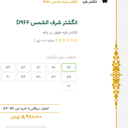
انگشتر نقره
انگشتر شرف الشمس D966
انگشتر شرف الشمس D966
انگشتر نقره عقیق زرد زنانه
0
0
انتخاب سایز انگشتر:
53
52
51
50
56
60
59
58
57
55
62
امتیاز دریافتی با خرید این کالا :
59
5,980,000
تومان