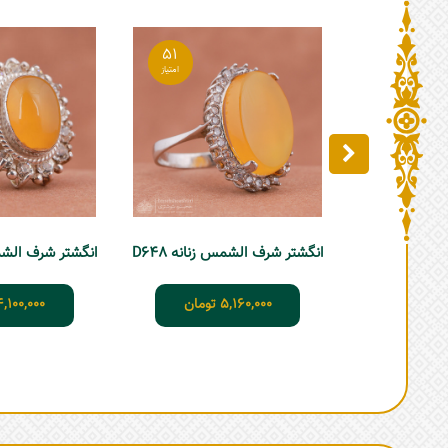
51
انگشتر شرف الشمس زنانه D648
انگشتر شرف الشمس 
5,160,000
تومان
4,100,000