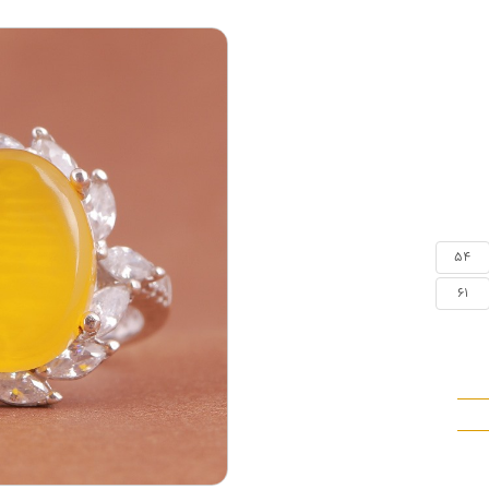
54
61