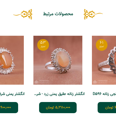
محصولات مرتبط
53
61
زنانه D596
انگشتر زنانه عقیق یمنی زرد - شرف الشمس
انگشتر یمنی شرف 
6
تومان
5,380,000
تومان
,900,000