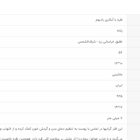
نقره با آبکاری رادیوم
زنانه
عقیق خراسانی زرد - شرف‌الشمس
56
10*13
ماشینی
ایران
925
17*19
7 میلی متر
این فلز گرانبها در تماس با پوست به تنظیم دمای بدن و گردش خون کمک کرده و از التهاب و
می‌گردد و با جذب عوامل بیماری‌زا اثر مثبتی بر سلامت کلی فرد دارد. همچنین نقره خاصیت ض