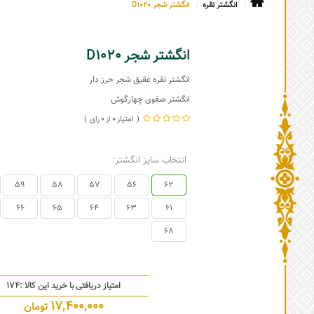
انگشتر نقره
انگشتر شجر D1020
انگشتر شجر D1020
انگشتر نقره عقیق شجر حرز دار
انگشتر صفوی چهارگوش
0
0
انتخاب سایز انگشتر:
59
58
57
56
62
66
65
64
63
61
68
امتیاز دریافتی با خرید این کالا :
174
17,400,000
تومان