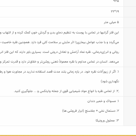
925
19*22
5 میلی متر
این فلز گرانبها در تماس با پوست به تنظیم دمای بدن و گردش خون کمک کرده و از التهاب و
می‌گردد و با جذب عوامل بیماری‌زا اثر مثبتی بر سلامت کلی فرد دارد. همچنین نقره خاصیت ض
روانی و انرژی‌درمانی، نقره نماد آرامش و تعادل درونی است. بسیاری باور دارند که این فلز
می‌دهد. انسان در تماس مداوم با نقره معمولاً ذهنی روشن‌تر و خلاق‌تر دارد و قدرت تمرکز و
1: اگر از زیورآلات نقره خود، در بازه زمانی بلند مدت قصد استفاده ندارید در مجاورت هوا و
نگهداری شود)
,
2: از تماس نقره با انواع مواد شیمیایی قوی از جمله وایتکس و ... جلوگیری کنید.
1: مسواک و خمیر دندان
2: دستمال نخی + جلاسنج (ابزار فروشی ها)
3: محلول ورونیکا