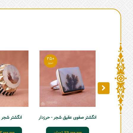
250
انگشتر صفوی عقیق شجر - حرزدار
انگشتر شجر مردا