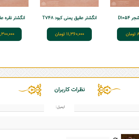
 D1054
انگشتر عقیق یمنی کبود T748
انگشتر نقره عقیق
8
تومان
11,360,000
تومان
,300,000
نظرات کاربران
ایمیل: