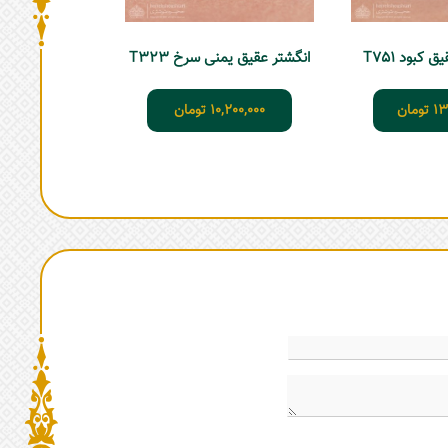
 کبود T751
انگشتر عقیق یمنی سرخ T323
13
تومان
10,200,000
تومان