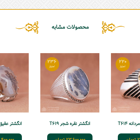
محصولات مشابه
236
220
نه T614
انگشتر نقره شجر T619
انگشتر عقیق ش