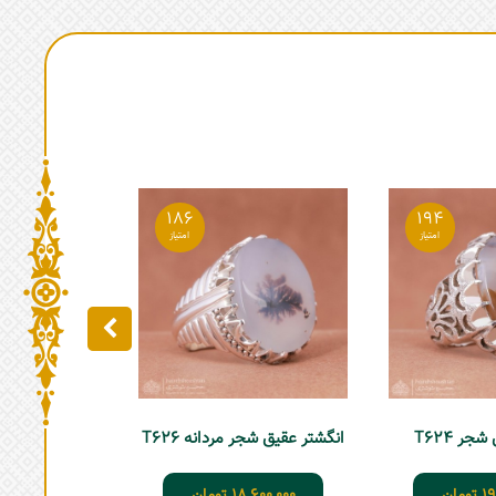
186
194
جر T624
انگشتر عقیق شجر مردانه T626
انگشتر شجر