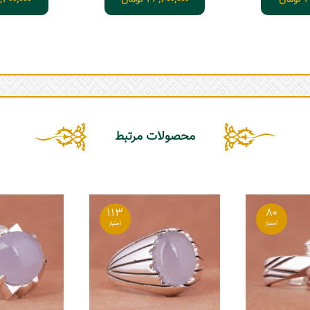
2
تومان
23,600,000
تومان
,400,000
محصولات مرتبط
113
80