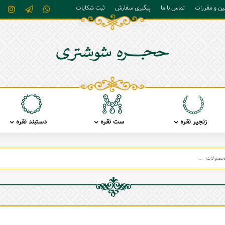
نین و مقررات
تماس با ما
پیگیری سفارش
ثبت شکایات
زنجیر نقره
ست نقره
دستبند نقره