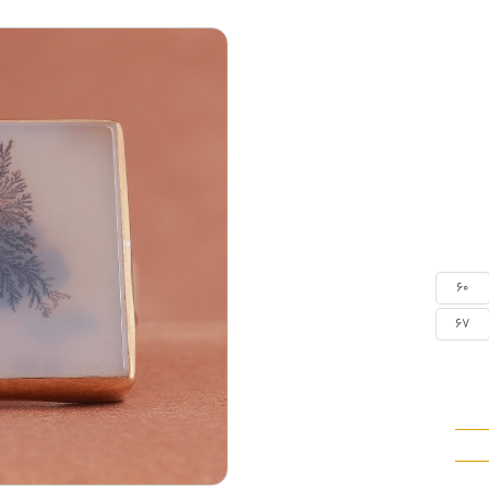
60
67