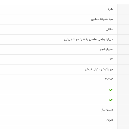
نقره
مردانه
,
زنانه
,
صفوی
جلالی
دیواره برنجی متصل به نقره جهت زیبایی
عقیق شجر
62
چهارگوش - ثبتی تراش
17*20
دست ساز
ایران