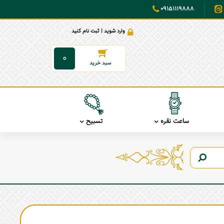
09151119888
وارد شوید | ثبت نام کنید
0
ساعت نقره
تسبیح