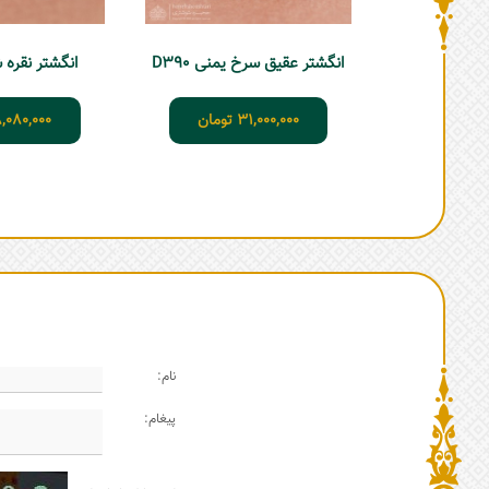
انگشتر عقیق سرخ یمنی D390
انگشتر نقره شجر
31,000,000
تومان
,080,000
نام:
پیغام: