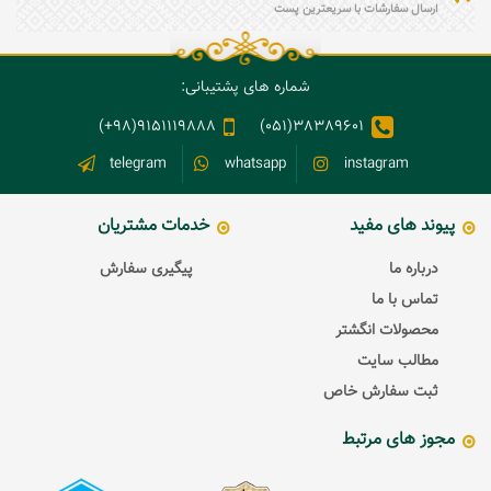
ارسال سفارشات با سریعترین پست
شماره های پشتیبانی:
9151119888(98+)
38389601(051)
telegram
whatsapp
instagram
پیوند های مفید
خدمات مشتریان
درباره ما
پیگیری سفارش
تماس با ما
محصولات انگشتر
مطالب سایت
ثبت سفارش خاص
مجوز های مرتبط