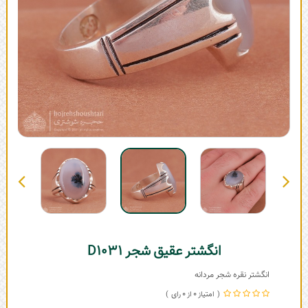
انگشتر عقیق شجر D1031
انگشتر نقره شجر مردانه
0
0