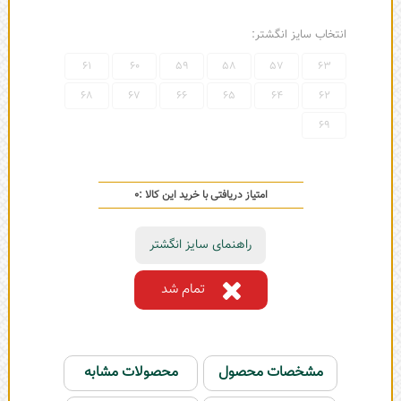
انتخاب سایز انگشتر:
61
60
59
58
57
63
68
67
66
65
64
62
69
امتیاز دریافتی با خرید این کالا :
0
راهنمای سایز انگشتر
تمام شد
مشخصات محصول
محصولات مشابه