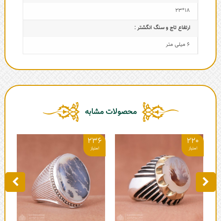
18*23
ارتفاع تاج و سنگ انگشتر :
6 میلی متر
محصولات مشابه
4
236
220