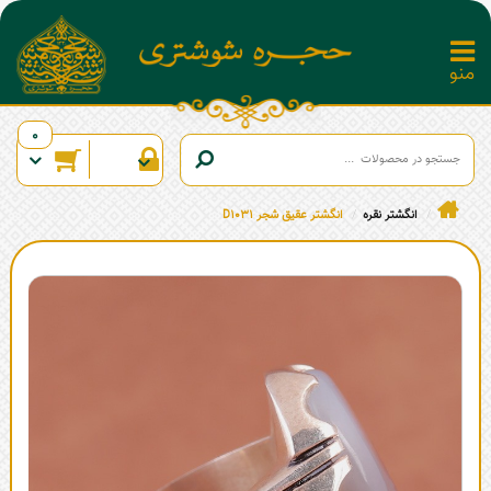
0
انگشتر نقره
انگشتر عقیق شجر D1031