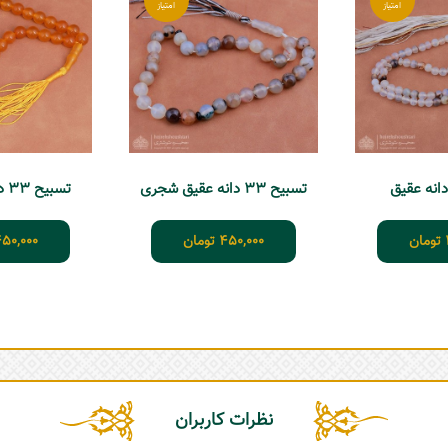
تسبیح 33 دانه عقیق شجری
تسبیح 33 دانه عقیق زرد
تومان
450,000
تومان
50,000
نظرات کاربران