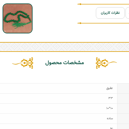
نظرات کاربران
مشخصات محصول
عقیق
33
10*10
ساده
نخ