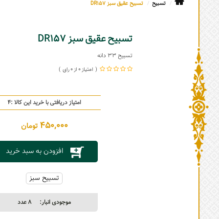
تسبیح
تسبیح عقیق سبز DR157
تسبیح عقیق سبز DR157
تسبیح 33 دانه
0
0
امتیاز دریافتی با خرید این کالا :
4
450,000
تومان
افزودن به سبد خرید
تسبیح سبز
موجودی انبار:
8
عدد