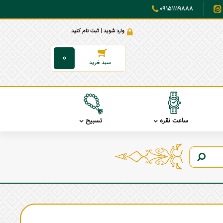
09151119888
وارد شوید | ثبت نام کنید
0
ساعت نقره
تسبیح