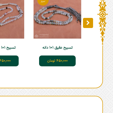
تسبیح عقیق 101 دانه
تسبیح 101 دانه عقیق
450,000
تومان
450,000