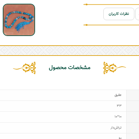
نظرات کاربران
مشخصات محصول
عقیق
33
10*10
تراش‌دار
نخ