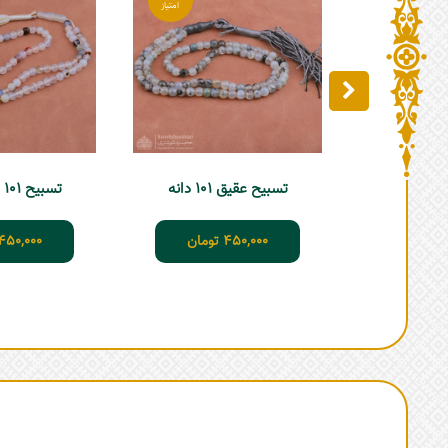
تسبیح عقیق 101 دانه
تسبیح 101 دانه عقیق
450,000
تومان
450,000