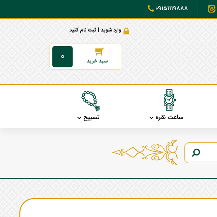
09151119888
وارد شوید | ثبت نام کنید
0
ساعت نقره
تسبیح