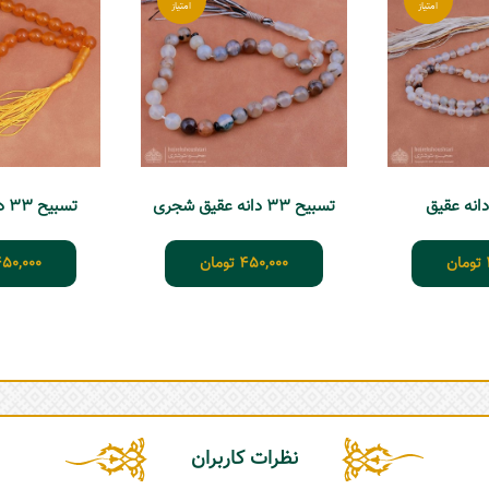
تسبیح 33 دانه عقیق شجری
تسبیح 33 دانه عقیق زرد
تومان
450,000
تومان
50,000
نظرات کاربران