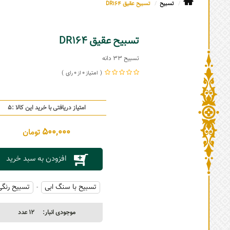
تسبیح
تسبیح عقیق DR164
تسبیح عقیق DR164
تسبیح 33 دانه
0
0
امتیاز دریافتی با خرید این کالا :
5
500,000
تومان
افزودن به سبد خرید
تسبیح با سنگ ابی
تسبیح رنگی
-
موجودی انبار:
12
عدد