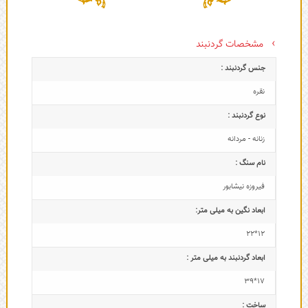
مشخصات گردنبند
جنس گردنبند :
نقره
نوع گردنبند :
زنانه - مردانه
نام سنگ :
فیروزه نیشابور
ابعاد نگین به میلی متر:
12*22
ابعاد گردنبند به میلی متر :
17*39
ساخت :