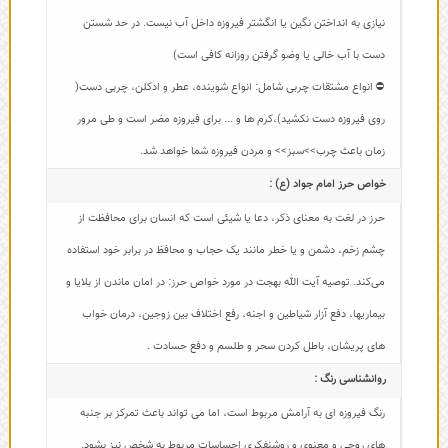
نیازی به انداختن نگین یا انگشتر فیروزه داخل آب نیست. در حد شستن
دست با آب خالی یا وضو گرفتن روزانه کافی است)
⛔ انواع مشتقات چربی شامل: انواع شوینده، عطر و ادکلن، چربی دست(
روی فیروزه دست نکشید)،کرم ها و ... برای فیروزه مضر است و طی مرور
زمان باعث چرب>>سبز>> و مردن فیروزه شما خواهد شد.
خواص حرز امام جواد (ع) :
حرز در لغت به معنای ذکر، دعا یا شیئی است که انسان برای محافظت از
چشم زخم، دشمن و یا خطر مانند یک حجاب و محافظ در برابر خود استفاده
می‌کند. توصیه آیت الله بهجت در مورد خواص حرز: در امان ماندن از بلایا و
بیماریها، دفع آزار شیاطین و اجنه، رفع اختلاف بین زوجین، درمان خواب
های پریشان، باطل کردن سحر و طلسم و دفع حسادت .
روانشناسی رنگ :
رنگ فیروزه ای به آرامش مربوط است، اما می تواند باعث تمرکز بر جنبه
های روحی و معنوی و روشنفکری احساسات مربوط به شخص نیز بشود.