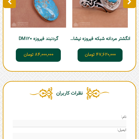
انگشتر مردانه شبکه فیروزه نیشابور
گردنبند فیروزه DM120
47,620,000
تومان
84,000,000
تومان
نظرات کاربران
نام:
ایمیل: