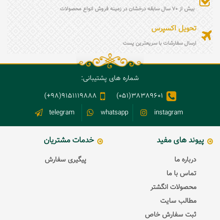
بیش از 70 سال سابقه درخشان در زمینه فروش انواع محصولات
تحویل اکسپرس
ارسال سفارشات با سریعترین پست
شماره های پشتیبانی:
9151119888(98+)
38389601(051)
telegram
whatsapp
instagram
پیوند های مفید
خدمات مشتریان
درباره ما
پیگیری سفارش
تماس با ما
محصولات انگشتر
مطالب سایت
ثبت سفارش خاص