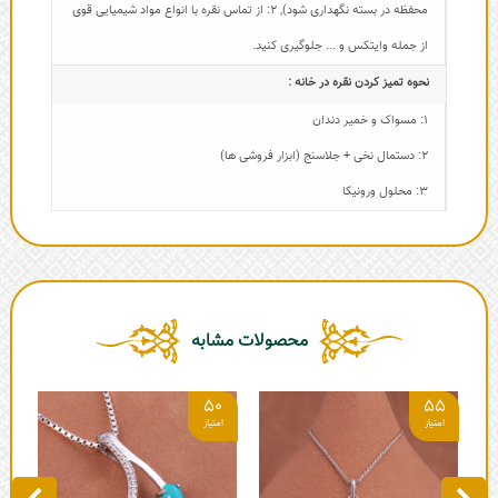
محفظه در بسته نگهداری شود)
,
2: از تماس نقره با انواع مواد شیمیایی قوی
از جمله وایتکس و ... جلوگیری کنید.
نحوه تمیز کردن نقره در خانه :
1: مسواک و خمیر دندان
2: دستمال نخی + جلاسنج (ابزار فروشی ها)
3: محلول ورونیکا
محصولات مشابه
2
50
55