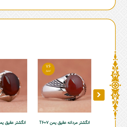
76
انگشتر مردانه عقیق یمن T607
انگشتر عقیق یمن م