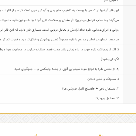
4 میلی متر
این فلز گرانبها در تماس با پوست به تنظیم دمای بدن و گردش خون کمک کرده و از التهاب و
می‌گردد و با جذب عوامل بیماری‌زا اثر مثبتی بر سلامت کلی فرد دارد. همچنین نقره خاصیت ض
روانی و انرژی‌درمانی، نقره نماد آرامش و تعادل درونی است. بسیاری باور دارند که این فلز
می‌دهد. انسان در تماس مداوم با نقره معمولاً ذهنی روشن‌تر و خلاق‌تر دارد و قدرت تمرکز و
1: اگر از زیورآلات نقره خود، در بازه زمانی بلند مدت قصد استفاده ندارید در مجاورت هوا و
نگهداری شود)
,
2: از تماس نقره با انواع مواد شیمیایی قوی از جمله وایتکس و ... جلوگیری کنید.
1: مسواک و خمیر دندان
2: دستمال نخی + جلاسنج (ابزار فروشی ها)
3: محلول ورونیکا