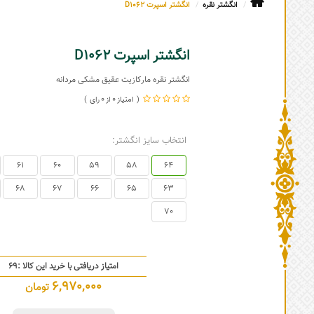
انگشتر نقره
انگشتر اسپرت D1062
انگشتر اسپرت D1062
انگشتر نقره مارکازیت عقیق مشکی مردانه
0
0
انتخاب سایز انگشتر:
61
60
59
58
64
68
67
66
65
63
70
امتیاز دریافتی با خرید این کالا :
69
6,970,000
تومان