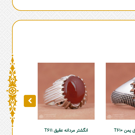
من T610
انگشتر مردانه عقیق T611
انگشتر عقیق مر