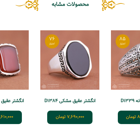
محصولات مشابه
76
85
D133
انگشتر عقیق مشکی D1384
انگشتر عقیق مردا
8
تومان
7,690,000
تومان
,610,000