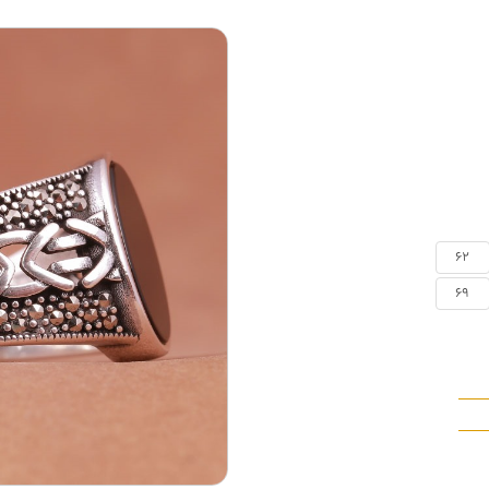
62
69