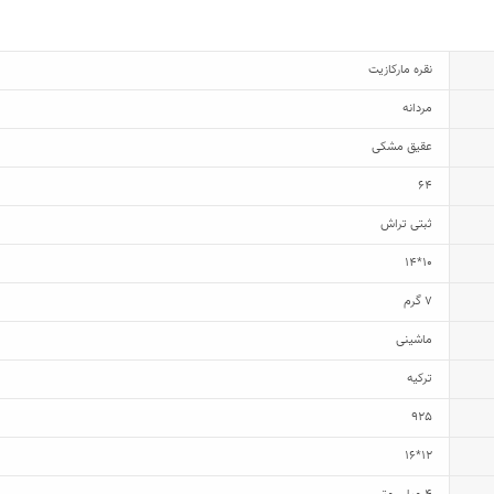
نقره مارکازیت
مردانه
عقیق مشکی
64
ثبتی تراش
10*14
7 گرم
ماشینی
ترکیه
925
12*16