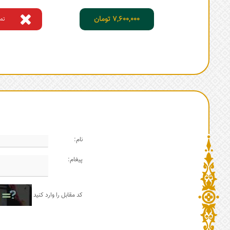
7,600,000
تومان
تم
نام:
پیغام:
کد مقابل را وارد کنید