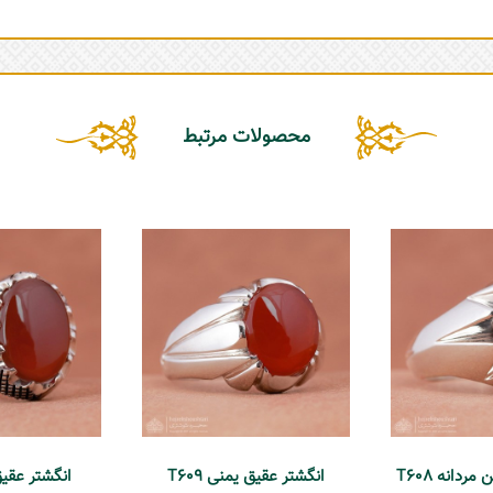
محصولات مرتبط
ردانه T608
انگشتر عقیق یمنی T609
انگشتر عقیق ی