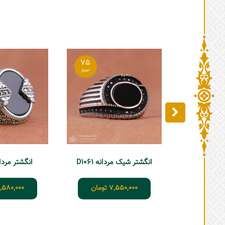
75
انگشتر شیک مردانه D1061
انگشتر مردانه 9
7,550,000
تومان
,580,000