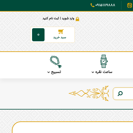
09151119888
وارد شوید | ثبت نام کنید
0
ساعت نقره
تسبیح