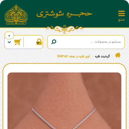
0
گردنبند نقره
آویز نقره در نجف DM352