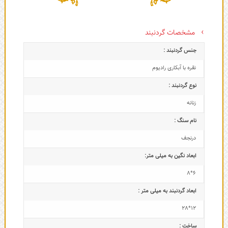
مشخصات گردنبند
جنس گردنبند :
نقره با آبکاری رادیوم
نوع گردنبند :
زنانه
نام سنگ :
درنجف
ابعاد نگین به میلی متر:
6*8
ابعاد گردنبند به میلی متر :
12*28
ساخت :