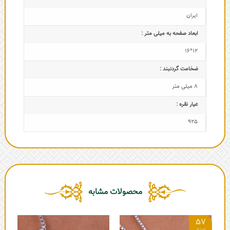
ایران
ابعاد صفحه به میلی متر :
12*16
ضخامت گردنبند :
8 میلی متر
عیار نقره :
925
محصولات مشابه
57