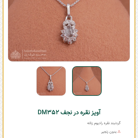
آویز نقره در نجف DM352
گردنبند نقره رادیوم زنانه
⚠
بدون زنجیر