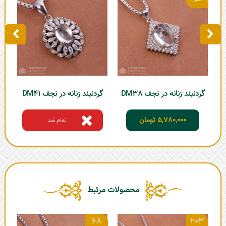
گردنبند زنانه در نجف DM38
گردنبند زنانه در نجف DM41
گر
5,780,000
تومان
تمام شد
محصولات مرتبط
68
203