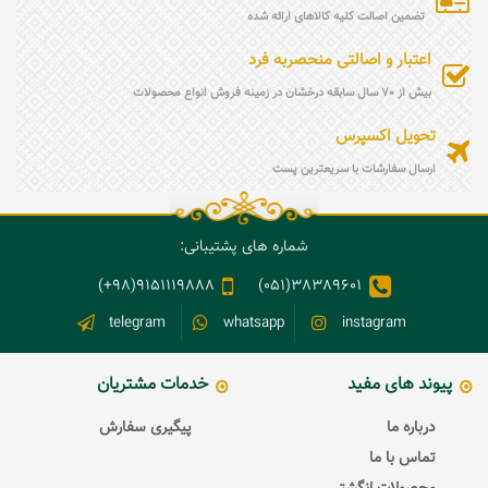
تضمین اصالت کلیه کالاهای ارائه شده
اعتبار و اصالتی منحصربه فرد
بیش از 70 سال سابقه درخشان در زمینه فروش انواع محصولات
تحویل اکسپرس
ارسال سفارشات با سریعترین پست
شماره های پشتیبانی:
9151119888(98+)
38389601(051)
telegram
whatsapp
instagram
پیوند های مفید
خدمات مشتریان
درباره ما
پیگیری سفارش
تماس با ما