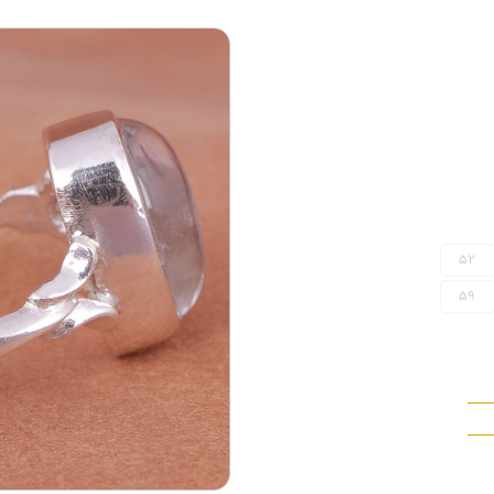
52
59