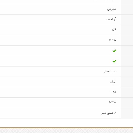
محرمی
دُر نجف
54
10*14
دست ساز
ایران
925
10*15
8 میلی متر