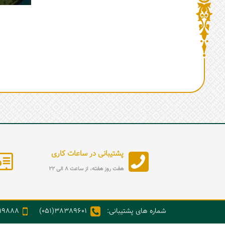
پشتیبانی در ساعات کاری
هفت روز هفته، از ساعت 8 الی 22
شماره های پشتیبانی:
38389601(051)
888(98+)