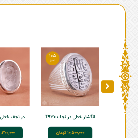
105
انگشتر خطی در نجف T930
در نجف خطی زنانه
10,500,000
تومان
1,300,000