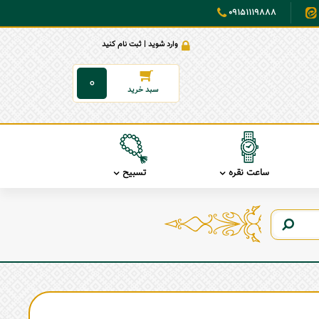
09151119888
وارد شوید | ثبت نام کنید
0
ساعت نقره
تسبیح