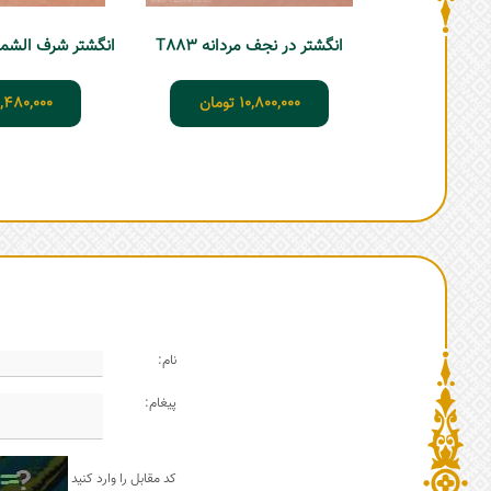
انگشتر در نجف مردانه T883
10,800,000
تومان
,480,000
نام:
پیغام:
کد مقابل را وارد کنید