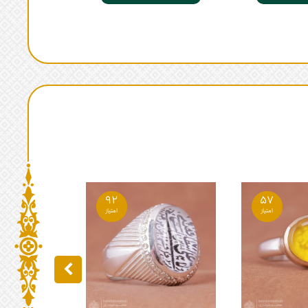
92
57