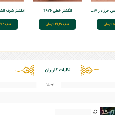
انگشتر شرف الشمس حرز دار D1217
انگشتر خطی T926
انگشتر شرف الشمس 
8
تومان
21,200,000
تومان
,720,000
نظرات کاربران
ایمیل: