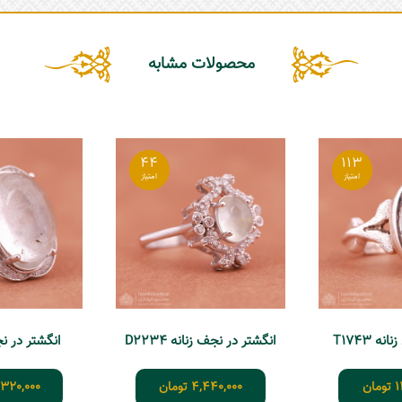
محصولات مشابه
44
113
 T1743
انگشتر در نجف زنانه D2234
انگشتر در نجف 
1
تومان
4,440,000
تومان
,320,000