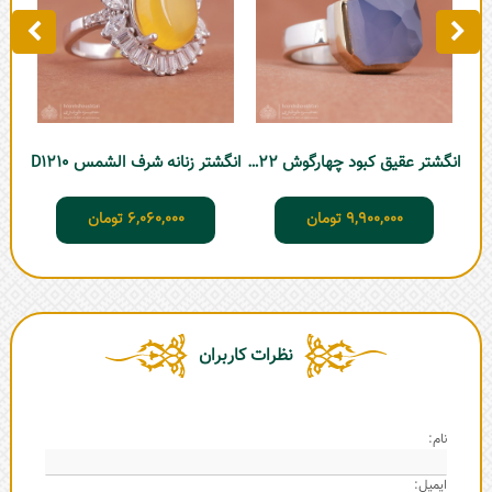
انگشتر عقیق کبود چهارگوش D822
انگشتر زنانه شرف الشمس D1210
9,900,000
تومان
6,060,000
تومان
نظرات کاربران
نام:
ایمیل: