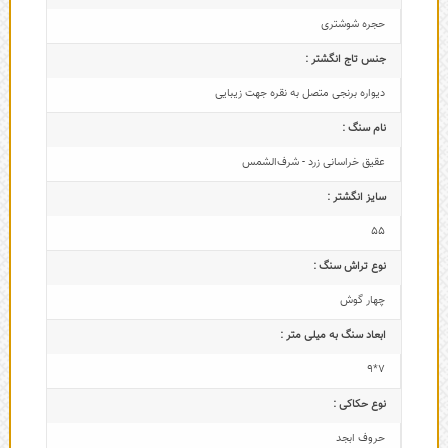
حجره شوشتری
جنس تاج انگشتر :
دیواره برنجی متصل به نقره جهت زیبایی
نام سنگ :
عقیق خراسانی زرد - شرف‌الشمس
سایز انگشتر :
55
نوع تراش سنگ :
چهار گوش
ابعاد سنگ به میلی متر :
7*9
نوع حکاکی :
حروف ابجد