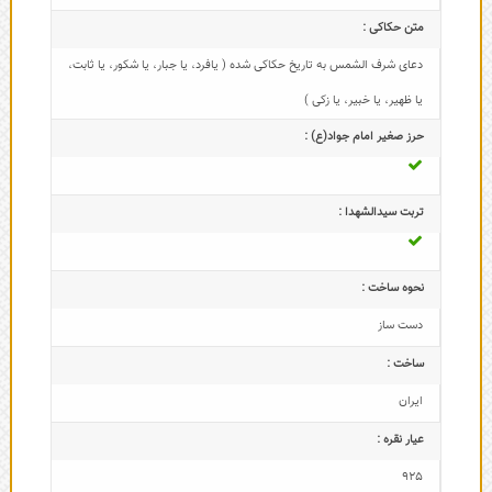
متن حکاکی :
دعای شرف الشمس به تاریخ حکاکی شده ( یافرد، یا جبار، یا شکور، یا ثابت،
یا ظهیر، یا خبیر، یا زکی )
حرز صغیر امام جواد(ع) :
تربت سیدالشهدا :
نحوه ساخت :
دست ساز
ساخت :
ایران
عیار نقره :
925