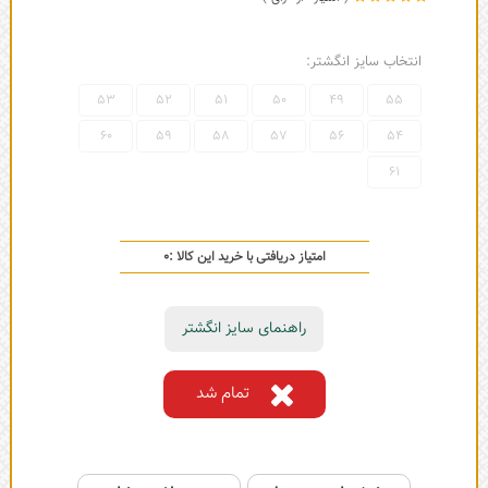
انتخاب سایز انگشتر:
53
52
51
50
49
55
60
59
58
57
56
54
61
امتیاز دریافتی با خرید این کالا :
0
راهنمای سایز انگشتر
تمام شد