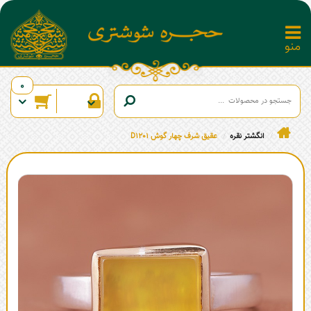
0
انگشتر نقره
عقیق شرف چهار گوش D1201