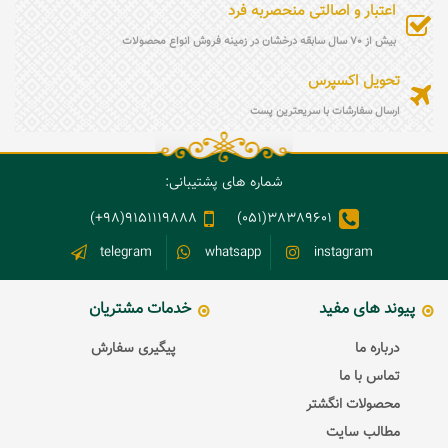
اعتبار و اصالتی منحصربه فرد
بیش از 70 سال سابقه درخشان در زمینه فروش انواع محصولات
تحویل اکسپرس
ارسال سفارشات با سریعترین پست
شماره های پشتیبانی:
9151119888(98+)
38389601(051)
telegram
whatsapp
instagram
پیوند های مفید
خدمات مشتریان
درباره ما
پیگیری سفارش
تماس با ما
محصولات انگشتر
مطالب سایت