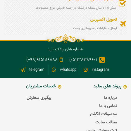
بیش از 70 سال سابقه درخشان در زمینه فروش انواع محصولات
تحویل اکسپرس
ارسال سفارشات با سریعترین پست
شماره های پشتیبانی:
9151119888(98+)
38389601(051)
telegram
whatsapp
instagram
پیوند های مفید
خدمات مشتریان
درباره ما
پیگیری سفارش
تماس با ما
محصولات انگشتر
مطالب سایت
ثبت سفارش خاص