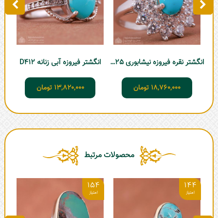
انگشتر نقره فیروزه نیشابوری D425
انگشتر فیروزه آبی زنانه D412
18,760,000
تومان
13,820,000
تومان
محصولات مرتبط
8
154
144