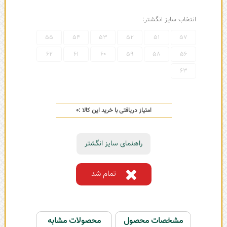
انتخاب سایز انگشتر:
55
54
53
52
51
57
62
61
60
59
58
56
63
امتیاز دریافتی با خرید این کالا :
0
راهنمای سایز انگشتر
تمام شد
مشخصات محصول
محصولات مشابه