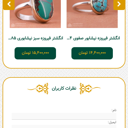
انگشتر فیروزه نیشابور صفوی D574
انگشتر فیروزه سبز نیشابوری D585
14,400,000
تومان
15,400,000
تومان
نظرات کاربران
نام:
ایمیل: