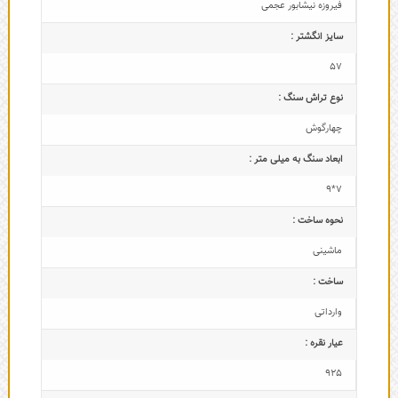
فیروزه نیشابور عجمی
سایز انگشتر :
57
نوع تراش سنگ :
چهارگوش
ابعاد سنگ به میلی متر :
7*9
نحوه ساخت :
ماشینی
ساخت :
وارداتی
عیار نقره :
925