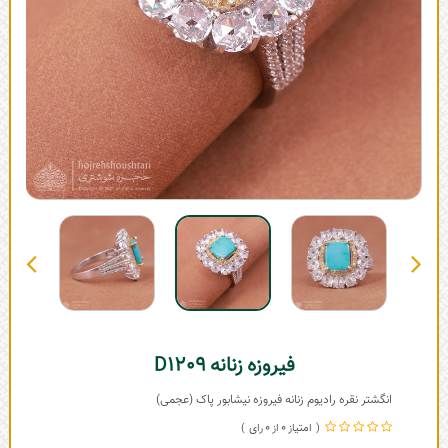
فیروزه زنانه D1209
انگشتر نقره رادیوم زنانه فیروزه نیشابور پاک (عجمی)
0
0