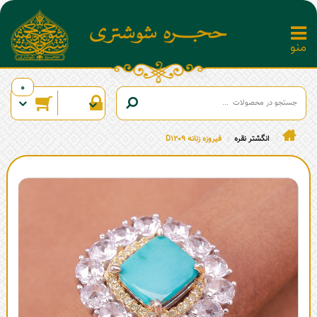
0
انگشتر نقره
فیروزه زنانه D1209