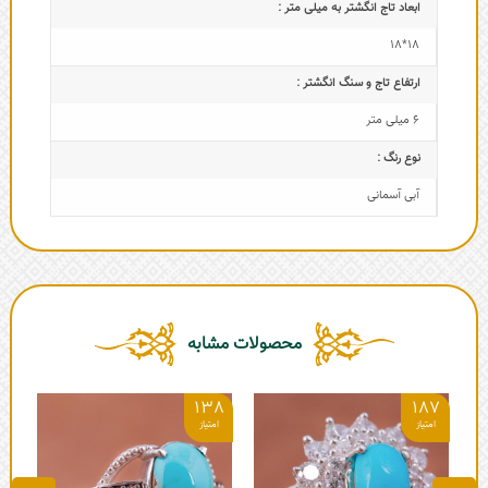
ابعاد تاج‌ انگشتر به میلی متر :
18*18
ارتفاع تاج و سنگ انگشتر :
6 میلی متر
نوع رنگ :
آبی آسمانی
محصولات مشابه
8
138
187