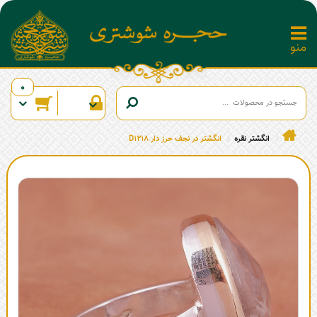
0
انگشتر نقره
انگشتر در نجف حرز دار D1218