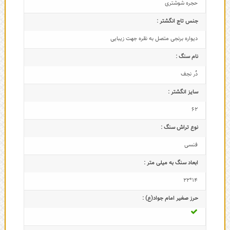
حجره شوشتری
جنس تاج انگشتر :
دیواره برنجی متصل به نقره جهت زیبایی
نام سنگ :
دُر نجف
سایز انگشتر :
62
نوع تراش سنگ :
فنسی
ابعاد سنگ به میلی متر :
14*22
حرز صغیر امام جواد(ع) :