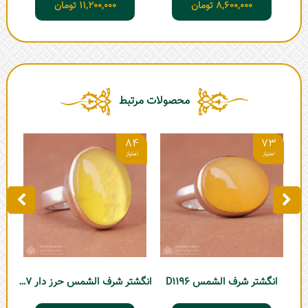
8,600,000
تومان
11,200,000
تومان
محصولات مرتبط
9
84
73
ا
انگشتر شرف الشمس D1196
انگشتر شرف الشمس حرز دار D1217