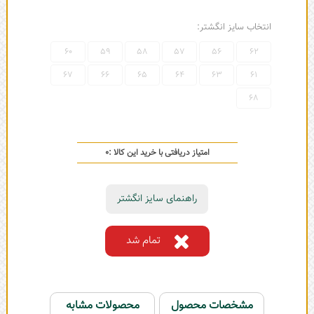
انتخاب سایز انگشتر:
60
59
58
57
56
62
67
66
65
64
63
61
68
امتیاز دریافتی با خرید این کالا :
0
راهنمای سایز انگشتر
تمام شد
مشخصات محصول
محصولات مشابه