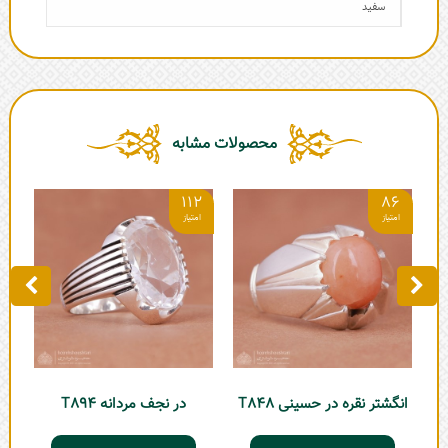
سفید
محصولات مشابه
8
112
86
انگشتر نقره در حسینی T848
در نجف مردانه T894
ان