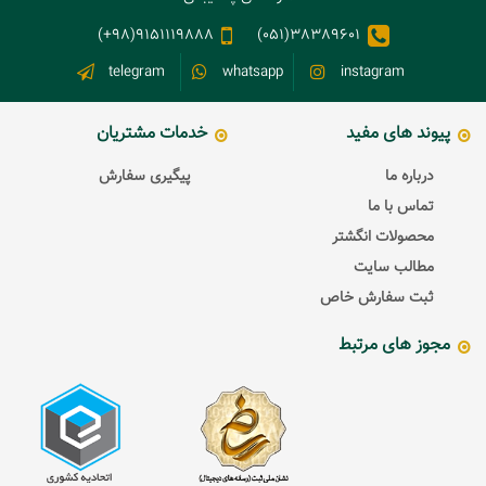
9151119888(98+)
38389601(051)
telegram
whatsapp
instagram
پیوند های مفید
خدمات مشتریان
درباره ما
پیگیری سفارش
تماس با ما
محصولات انگشتر
مطالب سایت
ثبت سفارش خاص
مجوز های مرتبط