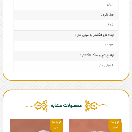
ایران
عیار نقره :
925
ابعاد تاج‌ انگشتر به میلی متر :
13*14
ارتفاع تاج و سنگ انگشتر :
6 میلی متر
محصولات مشابه
09
352
314