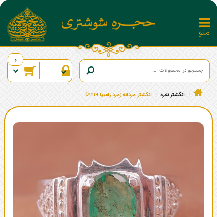
0
انگشتر نقره
انگشتر مردانه زمرد زامبیا D1219