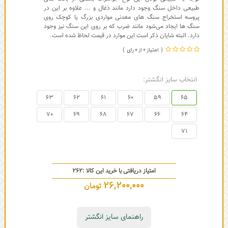
طبیعی داخل سنگ وجود دارد مانند ذغال و ... علاوه بر این در
پروسه استخراج سنگ های معدنی مواردی بزرگ یا کوچک روی
سنگ ها ایجاد می‌شود مانند ضرب که بر روی این سنگ نیز وجود
دارد. البته شایان ذکر است این موارد در قیمت لحاظ شده است.
0
0
انتخاب سایز انگشتر:
63
62
61
60
59
65
70
69
68
67
66
64
71
امتیاز دریافتی با خرید این کالا :
262
26,200,000
تومان
راهنمای سایز انگشتر