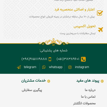
تضمین اصالت کلیه کالاهای ارائه شده
اعتبار و اصالتی منحصربه فرد
بیش از 70 سال سابقه درخشان در زمینه فروش انواع محصولات
تحویل اکسپرس
ارسال سفارشات با سریعترین پست
شماره های پشتیبانی:
9151119888(98+)
38389601(051)
telegram
whatsapp
instagram
پیوند های مفید
خدمات مشتریان
درباره ما
پیگیری سفارش
تماس با ما
محصولات انگشتر