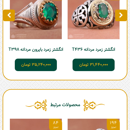
انگشتر زمرد مردانه T436
انگشتر زمرد بایرون مردانه T398
31,440,000
تومان
35,240,000
تومان
محصولات مرتبط
1
84
194
انگ