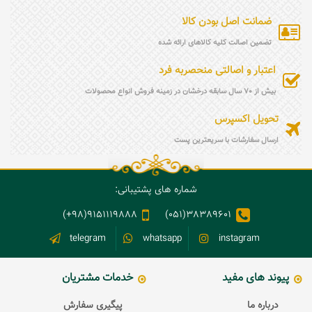
ضمانت اصل بودن کالا
تضمین اصالت کلیه کالاهای ارائه شده
اعتبار و اصالتی منحصربه فرد
بیش از 70 سال سابقه درخشان در زمینه فروش انواع محصولات
تحویل اکسپرس
ارسال سفارشات با سریعترین پست
شماره های پشتیبانی:
9151119888(98+)
38389601(051)
telegram
whatsapp
instagram
پیوند های مفید
خدمات مشتریان
درباره ما
پیگیری سفارش