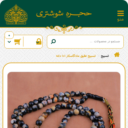
0
تسبیح
تسبیح عقیق ماداگاسکار 101 دانه