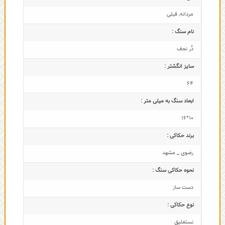
مردانه
,
فیلی
نام سنگ :
دُر نجف
سایز انگشتر :
64
ابعاد سنگ به میلی متر :
10*16
برند حکاکی :
رضوی _ مشهد
نحوه حکاکی سنگ :
دست ساز
نوع حکاکی :
نستعلیق