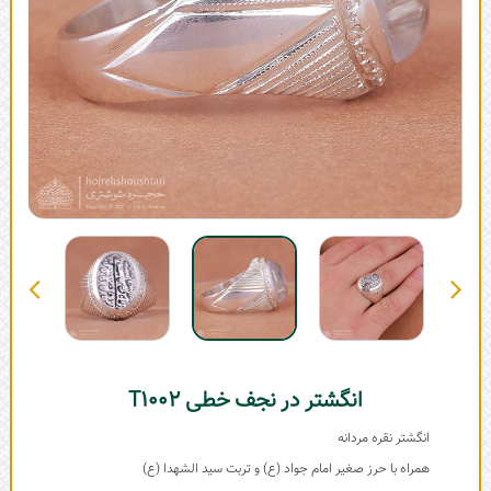
انگشتر در نجف خطی T1002
انگشتر نقره مردانه
همراه با حرز صغیر امام جواد (ع) و تربت سید الشهدا (ع)