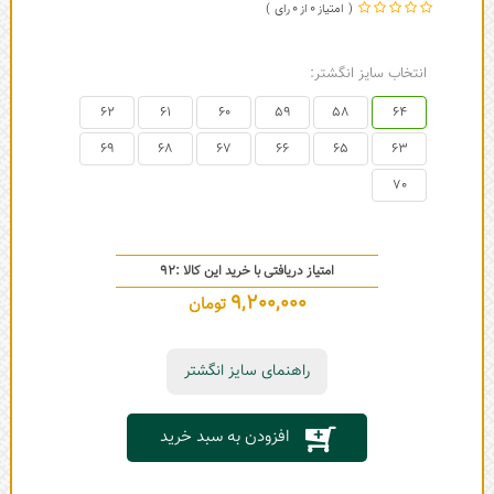
0
0
انتخاب سایز انگشتر:
62
61
60
59
58
64
69
68
67
66
65
63
70
امتیاز دریافتی با خرید این کالا :
92
9,200,000
تومان
راهنمای سایز انگشتر
افزودن به سبد خرید