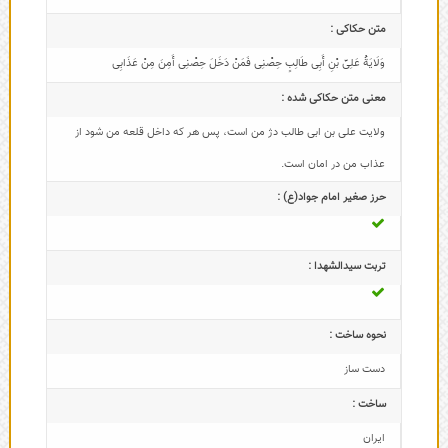
متن حکاکی :
وَلَایَةُ عَلِیِّ بْنِ أَبِی طَالِبٍ حِصْنِی فَمَنْ دَخَلَ حِصْنِی أَمِنَ مِنْ عَذَابِی
معنی متن حکاکی شده :
ولايت على بن ابى طالب دژ من است، پس هر كه داخل قلعه من شود از
عذاب من در امان است.
حرز صغیر امام جواد(ع) :
تربت سیدالشهدا :
نحوه ساخت :
دست ساز
ساخت :
ایران