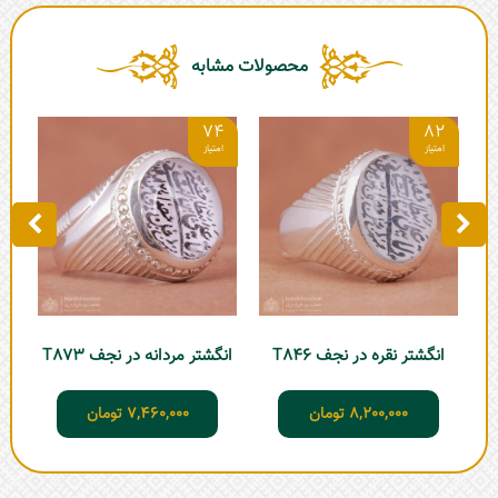
محصولات مشابه
5
74
82
انگشتر نقره در نجف T846
انگشتر مردانه در نجف T873
ان
8,200,000
تومان
7,460,000
تومان