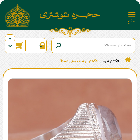
0
انگشتر نقره
انگشتر در نجف خطی T1002