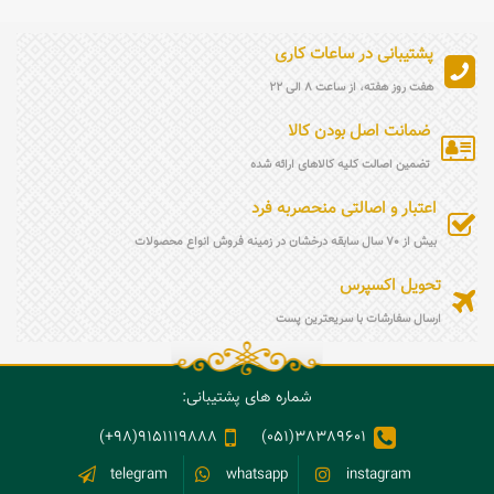
پشتیبانی در ساعات کاری
هفت روز هفته، از ساعت 8 الی 22
ضمانت اصل بودن کالا
تضمین اصالت کلیه کالاهای ارائه شده
اعتبار و اصالتی منحصربه فرد
بیش از 70 سال سابقه درخشان در زمینه فروش انواع محصولات
تحویل اکسپرس
ارسال سفارشات با سریعترین پست
شماره های پشتیبانی:
9151119888(98+)
38389601(051)
telegram
whatsapp
instagram