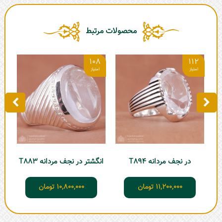
محصولات مرتبط
7
108
112
در نجف مردانه T894
انگشتر در نجف مردانه T883
11,200,000
تومان
10,800,000
تومان