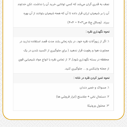
نجف به قدری گران می‌شد که کسی توانایی خرید آن را نداشت، لکن خداوند
آن را بر شیعیان ارزان قرار داده تا آن که همه شیعیان بتوانند از آن بهره
ببرند. (وسائل ج5 ص403 – 404)
نحوه نگهداری نقره :
1: اگر از زیورآلات نقره خود، در بازه زمانی بلند مدت قصد استفاده ندارید در
مجاورت هوا و رطوبت قرار ندهید ( برای جلوگیری از اکسید شدن در یک
محفظه در بسته نگهداری شود)
,
2: از تماس نقره با انواع مواد شیمیایی قوی
از جمله وایتکس و ... جلوگیری کنید.
نحوه تمیز کردن نقره در خانه :
1: مسواک و خمیر دندان
2: دستمال نخی + جلاسنج (ابزار فروشی ها)
3: محلول ورونیکا