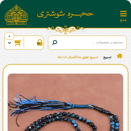
0
تسبیح
تسبیح عقیق ماداگاسکار 101 دانه