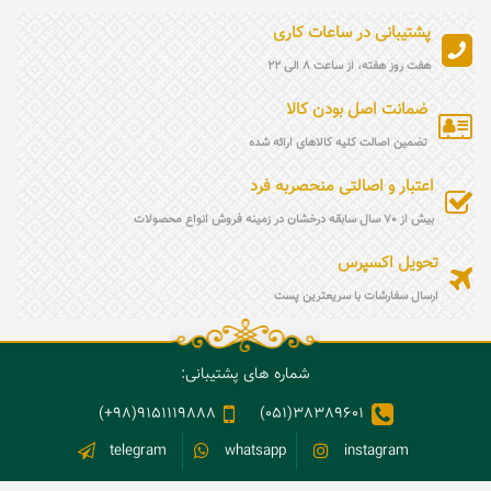
پشتیبانی در ساعات کاری
هفت روز هفته، از ساعت 8 الی 22
ضمانت اصل بودن کالا
تضمین اصالت کلیه کالاهای ارائه شده
اعتبار و اصالتی منحصربه فرد
بیش از 70 سال سابقه درخشان در زمینه فروش انواع محصولات
تحویل اکسپرس
ارسال سفارشات با سریعترین پست
شماره های پشتیبانی:
9151119888(98+)
38389601(051)
telegram
whatsapp
instagram