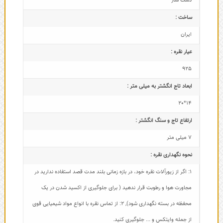
دست ساز
ساخت :
ایران
عیار نقره :
925
ابعاد تاج‌ انگشتر به میلی متر :
14*20
ارتفاع تاج و سنگ انگشتر :
7 میلی متر
نحوه نگهداری نقره :
1: اگر از زیورآلات نقره خود، در بازه زمانی بلند مدت قصد استفاده ندارید در
مجاورت هوا و رطوبت قرار ندهید ( برای جلوگیری از اکسید شدن در یک
محفظه در بسته نگهداری شود)
,
2: از تماس نقره با انواع مواد شیمیایی قوی
از جمله وایتکس و ... جلوگیری کنید.