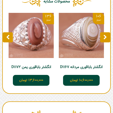
محصولات مشابه
0
136
106
انگشتر باباقوری مردانه D1167
انگشتر باباقوری یمن D1172
10,600,000
تومان
13,600,000
تومان