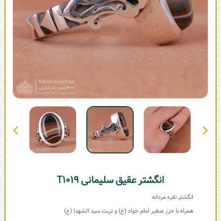
انگشتر عقیق سلیمانی T1019
انگشتر نقره مردانه
همراه با حرز صغیر امام جواد (ع) و تربت سید الشهدا (ع)