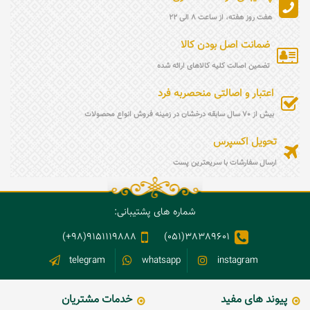
هفت روز هفته، از ساعت 8 الی 22
ضمانت اصل بودن کالا
تضمین اصالت کلیه کالاهای ارائه شده
اعتبار و اصالتی منحصربه فرد
بیش از 70 سال سابقه درخشان در زمینه فروش انواع محصولات
تحویل اکسپرس
ارسال سفارشات با سریعترین پست
شماره های پشتیبانی:
9151119888(98+)
38389601(051)
telegram
whatsapp
instagram
پیوند های مفید
خدمات مشتریان