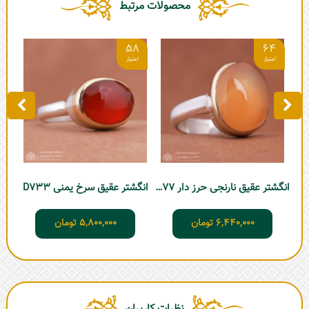
محصولات مرتبط
2
58
64
انگشتر عقیق نارنجی حرز دار D477
انگشتر عقیق سرخ یمنی D733
6,440,000
تومان
5,800,000
تومان