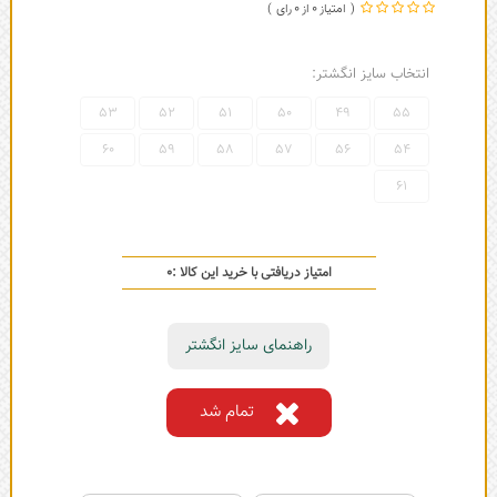
0
0
انتخاب سایز انگشتر:
53
52
51
50
49
55
60
59
58
57
56
54
61
امتیاز دریافتی با خرید این کالا :
0
راهنمای سایز انگشتر
تمام شد