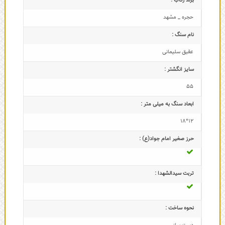
برند رکاب :
حجره _ مشهد
نام سنگ :
عقیق سلیمانی
سایز انگشتر :
55
ابعاد سنگ به میلی متر :
12*18
حرز صغیر امام جواد(ع) :
تربت سیدالشهدا :
نحوه ساخت :