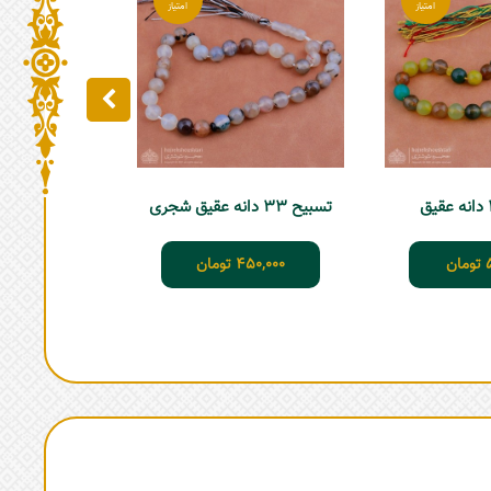
تسبیح 33 دانه عقیق زرد
50,000
تسبیح 33 دانه عقیق شجری
تومان
450,000
تومان