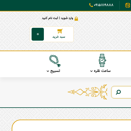
09151119888
وارد شوید | ثبت نام کنید
0
ساعت نقره
تسبیح