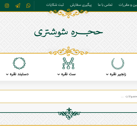
نین و مقررات
تماس با ما
پیگیری سفارش
ثبت شکایات
زنجیر نقره
ست نقره
دستبند نقره