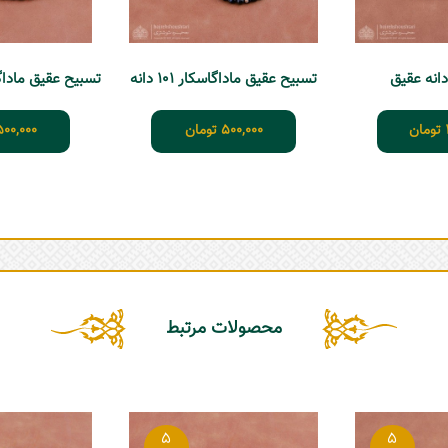
تسبیح عقیق ماداگاسکار 101 دانه
تومان
500,000
تومان
500,000
محصولات مرتبط
5
5