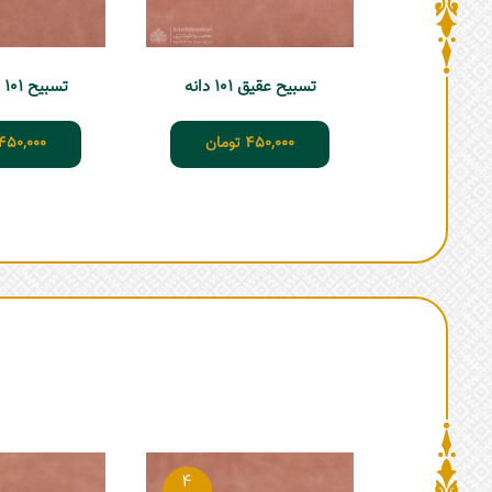
تسبیح عقیق 101 دانه
تسبیح 101 دانه عقیق
450,000
تومان
450,000
4