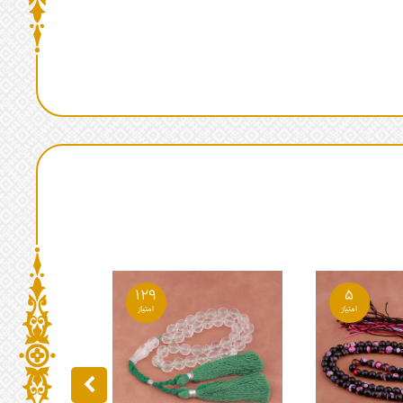
129
5