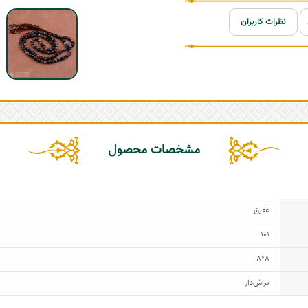
نظرات کاربران
مشخصات محصول
عقیق
101
8*8
تراش‌دار