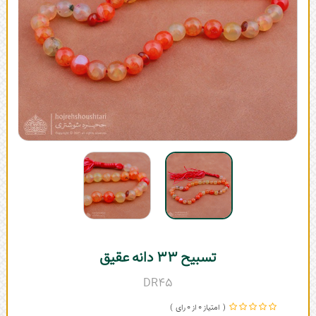
تسبیح 33 دانه عقیق
DR45
0
0