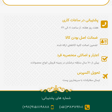
پشتیبانی در ساعات کاری
هفت روز هفته، از ساعت 8 الی 22
ضمانت اصل بودن کالا
تضمین اصالت کلیه کالاهای ارائه شده
اعتبار و اصالتی منحصربه فرد
بیش از 70 سال سابقه درخشان در زمینه فروش انواع محصولات
تحویل اکسپرس
ارسال سفارشات با سریعترین پست
شماره های پشتیبانی:
9151119888(98+)
38389601(051)