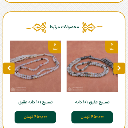
محصولات مرتبط
4
4
تسبی
تسبیح عقیق 101 دانه
تسبیح 101 دانه عقیق
450,000
تومان
450,000
تومان