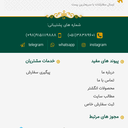
ارسال سفارشات با سریعترین پست
شماره های پشتیبانی:
9151119888(98+)
38389601(051)
telegram
whatsapp
instagram
پیوند های مفید
خدمات مشتریان
درباره ما
پیگیری سفارش
تماس با ما
محصولات انگشتر
مطالب سایت
ثبت سفارش خاص
مجوز های مرتبط