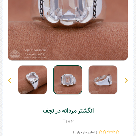
انگشتر مردانه در نجف
T172
0
0