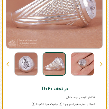
در نجف T1040
انگشتر نقره در نجف خطی
همراه با حرز صغیر امام جواد (ع) و تربت سید الشهدا (ع)