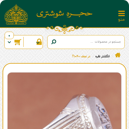
0
انگشتر نقره
در نجف T1040