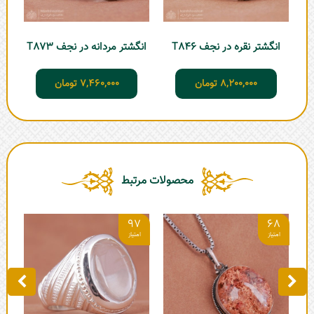
انگشتر نقره در نجف T846
انگشتر مردانه در نجف T873
ان
8,200,000
تومان
7,460,000
تومان
محصولات مرتبط
2
97
68