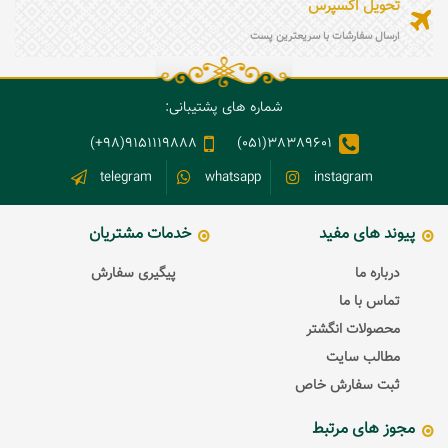
تحویل اکسپرس
ارسال سفارشات با سریعترین پست
شماره های پشتیبانی:
9151119888(98+)
38389601(051)
telegram
whatsapp
instagram
پیوند های مفید
خدمات مشتریان
درباره ما
پیگیری سفارش
تماس با ما
محصولات انگشتر
مطالب سایت
ثبت سفارش خاص
مجوز های مرتبط