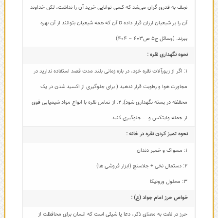
نجف به قدری گران می‌شد که کسی توانایی خرید آن را نداشت، لکن خداوند
آن را بر شیعیان ارزان قرار داده تا آن که همه شیعیان بتوانند از آن بهره
ببرند. (وسائل ج5 ص403 – 404)
نحوه نگهداری نقره :
1: اگر از زیورآلات نقره خود، در بازه زمانی بلند مدت قصد استفاده ندارید در
مجاورت هوا و رطوبت قرار ندهید ( برای جلوگیری از اکسید شدن در یک
محفظه در بسته نگهداری شود)
,
2: از تماس نقره با انواع مواد شیمیایی قوی
از جمله وایتکس و ... جلوگیری کنید.
نحوه تمیز کردن نقره در خانه :
1: مسواک و خمیر دندان
2: دستمال نخی + جلاسنج (ابزار فروشی ها)
3: محلول ورونیکا
خواص حرز امام جواد (ع) :
حرز در لغت به معنای ذکر، دعا یا شیئی است که انسان برای محافظت از