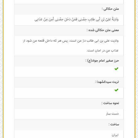
متن حکاکی :
وَلَایَةُ عَلِیِّ بْنِ أَبِی طَالِبٍ حِصْنِی فَمَنْ دَخَلَ حِصْنِی أَمِنَ مِنْ عَذَابِی
معنی متن حکاکی شده :
ولايت على بن ابى طالب دژ من است، پس هر كه داخل قلعه من شود از
عذاب من در امان است.
حرز صغیر امام جواد(ع) :
تربت سیدالشهدا :
نحوه ساخت :
دست ساز
ساخت :
ایران