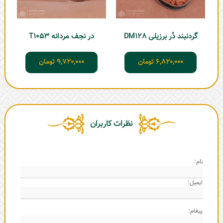
گردنبند دُر برزیلی DM128
در نجف مردانه T1053
6,820,000
تومان
9,720,000
تومان
نظرات کاربران
نام:
ایمیل:
پیغام: