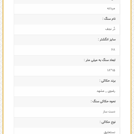
مردانه
نام سنگ :
دُر نجف
سایز انگشتر :
68
ابعاد سنگ به میلی متر :
15*18
برند حکاکی :
رضوی _ مشهد
نحوه حکاکی سنگ :
دست ساز
نوع حکاکی :
نستعلیق