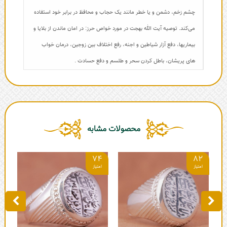
چشم زخم، دشمن و یا خطر مانند یک حجاب و محافظ در برابر خود استفاده
می‌کند. توصیه آیت الله بهجت در مورد خواص حرز: در امان ماندن از بلایا و
بیماریها، دفع آزار شیاطین و اجنه، رفع اختلاف بین زوجین، درمان خواب
های پریشان، باطل کردن سحر و طلسم و دفع حسادت .
محصولات مشابه
5
74
82