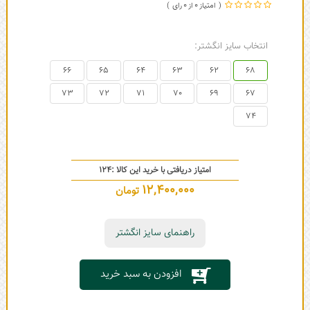
0
0
انتخاب سایز انگشتر:
66
65
64
63
62
68
73
72
71
70
69
67
74
امتیاز دریافتی با خرید این کالا :
124
12,400,000
تومان
راهنمای سایز انگشتر
افزودن به سبد خرید