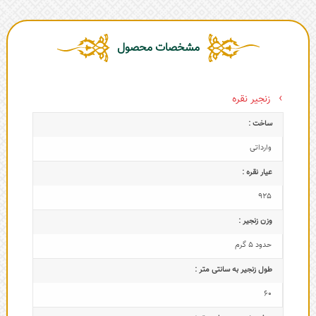
مشخصات محصول
زنجیر نقره
ساخت :
وارداتی
عیار نقره :
925
وزن زنجیر :
حدود 5 گرم
طول زنجیر به سانتی متر :
60