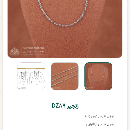
زنجیر DZ89
زنجیر نقره رادیوم زنانه
زنجیر طنابی ایتالیایی