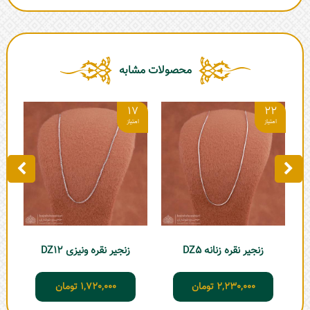
محصولات مشابه
6
17
22
زنجیر نقره زنانه DZ5
زنجیر نقره ونیزی DZ12
2,230,000
تومان
1,720,000
تومان