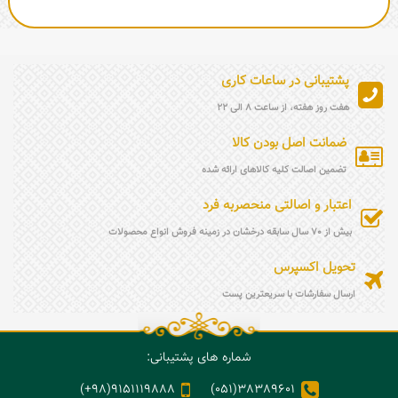
پشتیبانی در ساعات کاری
هفت روز هفته، از ساعت 8 الی 22
ضمانت اصل بودن کالا
تضمین اصالت کلیه کالاهای ارائه شده
اعتبار و اصالتی منحصربه فرد
بیش از 70 سال سابقه درخشان در زمینه فروش انواع محصولات
تحویل اکسپرس
ارسال سفارشات با سریعترین پست
شماره های پشتیبانی:
9151119888(98+)
38389601(051)