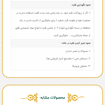
نحوه نگهداری نقره :
1: اگر از زیورآلات نقره خود، در بازه زمانی بلند مدت قصد استفاده ندارید در
مجاورت هوا و رطوبت قرار ندهید ( برای جلوگیری از اکسید شدن در یک
محفظه در بسته نگهداری شود)
,
2: از تماس نقره با انواع مواد شیمیایی قوی
از جمله وایتکس و ... جلوگیری کنید.
نحوه تمیز کردن نقره در خانه :
1: مسواک و خمیر دندان
2: دستمال نخی + جلاسنج (ابزار فروشی ها)
3: محلول ورونیکا
محصولات مشابه