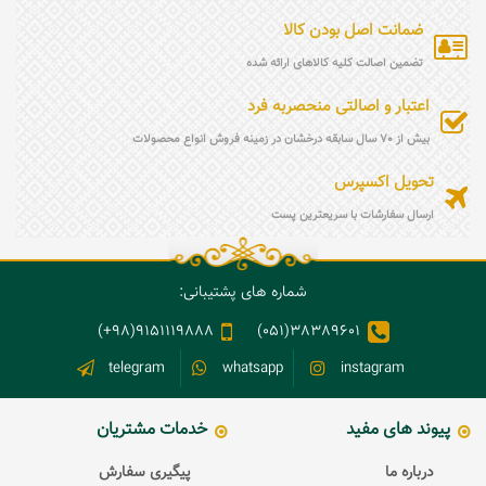
ضمانت اصل بودن کالا
تضمین اصالت کلیه کالاهای ارائه شده
اعتبار و اصالتی منحصربه فرد
بیش از 70 سال سابقه درخشان در زمینه فروش انواع محصولات
تحویل اکسپرس
ارسال سفارشات با سریعترین پست
شماره های پشتیبانی:
9151119888(98+)
38389601(051)
telegram
whatsapp
instagram
پیوند های مفید
خدمات مشتریان
درباره ما
پیگیری سفارش