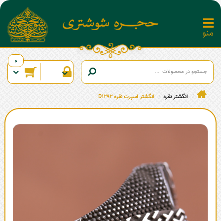
0
انگشتر نقره
انگشتر اسپرت نقره D1292