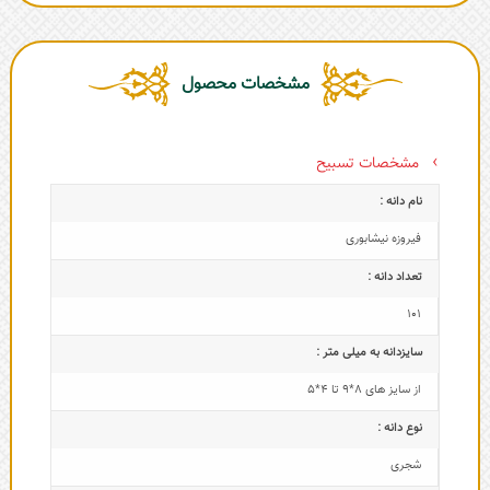
مشخصات محصول
مشخصات تسبیح
نام دانه :
فیروزه نیشابوری
تعداد دانه :
101
سایزدانه به میلی متر :
از سایز های 8*9 تا 4*5
نوع دانه :
شجری