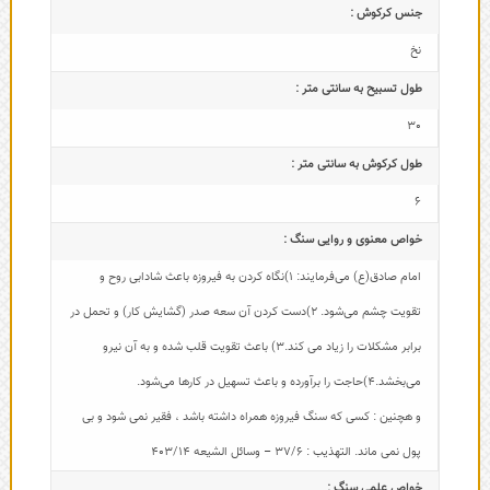
جنس کرکوش :
نخ
طول تسبیح به سانتی متر :
30
طول کرکوش به سانتی متر :
6
خواص معنوی و روایی سنگ :
امام صادق(ع) می‌فرمایند: 1)نگاه کردن به فیروزه باعث شادابی روح و
تقویت چشم می‌شود. 2)دست کردن آن سعه صدر (گشایش کار) و تحمل در
برابر مشکلات را زیاد می کند.3) باعث تقویت قلب شده و به آن نیرو
می‌بخشد.4)حاجت را برآورده و باعث تسهیل در کارها می‌شود.
و هچنین : کسی که سنگ فیروزه همراه داشته باشد ، فقیر نمی شود و بی
پول نمی ماند. التهذیب : 37/6 – وسائل الشیعه 403/14
خواص علمی سنگ :