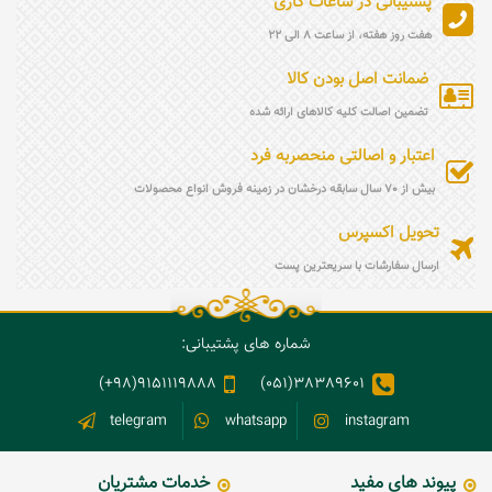
پشتیبانی در ساعات کاری
هفت روز هفته، از ساعت 8 الی 22
ضمانت اصل بودن کالا
تضمین اصالت کلیه کالاهای ارائه شده
اعتبار و اصالتی منحصربه فرد
بیش از 70 سال سابقه درخشان در زمینه فروش انواع محصولات
تحویل اکسپرس
ارسال سفارشات با سریعترین پست
شماره های پشتیبانی:
9151119888(98+)
38389601(051)
telegram
whatsapp
instagram
پیوند های مفید
خدمات مشتریان