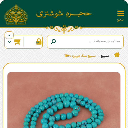
0
تسبیح
تسبیح سنگ فیروزه TR40