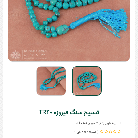
تسبیح سنگ فیروزه TR40
تسبیح فیروزه نیشابوری 101 دانه
0
0