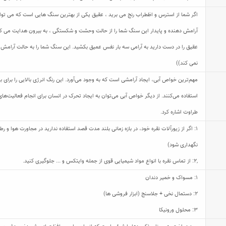
اگر شما از استرس و اظطراب رنج می برید ، عقیق یکی از بهترین سنگ هایی است که می توان 
آرامش دهنده و پایدار این سنگ شما را از حالت وحشت و شکستگی ، به بیرون هدایت می کند 
عقیق را در دست دارید به آرامی سه بار نفس عمیق بکشید. این سنگ شما را به حالت آرامش هد
نمی کند))
مهم‌ترین خواص آبی، ایجاد آرامشی است که به وجود می‌آورد. این رنگ انرژی بالایی را برای 
استفاده می‌کنند. از دیگر خواص آبی می‌توان به ایجاد تحرک در انسان برای انجام فعالیت‌
طراوت اشاره کرد.
1: اگر از زیورآلات نقره خود، در بازه زمانی بلند مدت قصد استفاده ندارید در مجاورت هوا و
نگهداری شود)
,
2: از تماس نقره با انواع مواد شیمیایی قوی از جمله وایتکس و ... جلوگیری کنید.
1: مسواک و خمیر دندان
2: دستمال نخی + جلاسنج (ابزار فروشی ها)
3: محلول ورونیکا