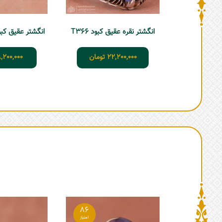
انگشتر نقره عقیق کبود T366
انگشتر عقیق کبود م
22,200,000
تومان
,200,000
86