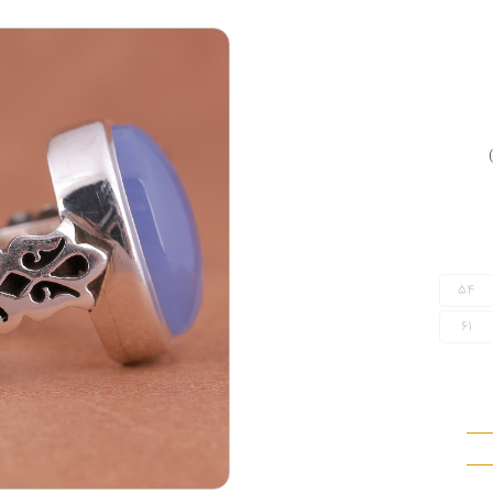
54
61