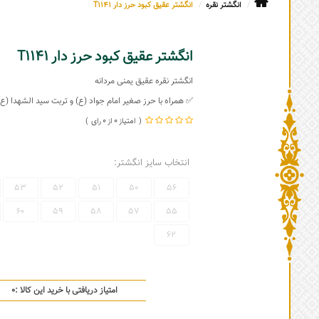
انگشتر نقره
انگشتر عقیق کبود حرز دار T1141
انگشتر عقیق کبود حرز دار T1141
انگشتر نقره عقیق یمنی مردانه
✅ همراه با حرز صغیر امام جواد (ع) و تربت سید الشهدا (ع)
0
0
انتخاب سایز انگشتر:
53
52
51
50
56
60
59
58
57
55
62
امتیاز دریافتی با خرید این کالا :
0