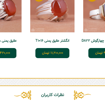
هارگوش D822
انگشتر عقیق یمنی T1016
عقیق یمنی مردان
9
تومان
11,200,000
تومان
,420,000
نظرات کاربران