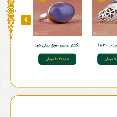
600,000
ه T1030
انگشتر صفوی عقیق یمنی کبود
9
تومان
10,400,000
تومان