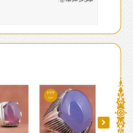
خواص حرز امام جواد (ع) :
222