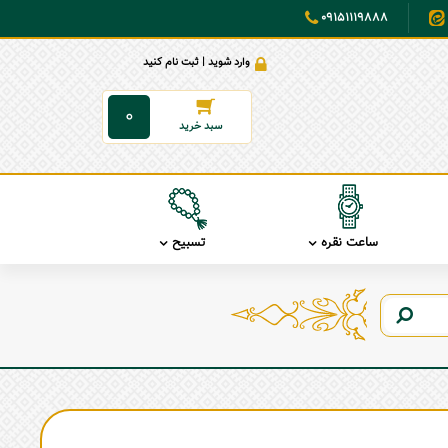
09151119888
وارد شوید | ثبت نام کنید
0
ساعت نقره
تسبیح