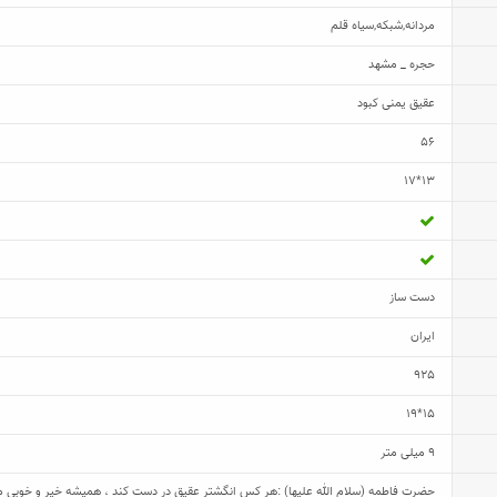
مردانه
,
شبکه
,
سیاه قلم
حجره _ مشهد
عقیق یمنی کبود
56
13*17
دست ساز
ایران
925
15*19
9 میلی متر
حضرت فاطمه (سلام الله علیها) :هر کس انگشتر عقیق در دست کند ، همیشه خیر و خوبی می