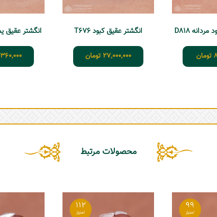
ردانه D818
انگشتر عقیق کبود T676
انگشتر عقیق یمنی
8
تومان
27,000,000
تومان
,360,000
محصولات مرتبط
112
99