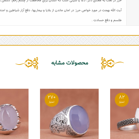
حرز در لغت به معنای ذکر، دعا یا شیئی است که انسان برای محافظت از چشم زخم، دشمن و ی
آیت الله بهجت در مورد خواص حرز: در امان ماندن از بلایا و بیماریها، دفع آزار شیاطین و 
طلسم و دفع حسادت .
محصولات مشابه
270
82