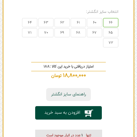
انتخاب سایز انگشتر:
64
63
62
61
60
66
71
70
69
68
67
65
72
امتیاز دریافتی با خرید این کالا :
188
18,800,000
تومان
راهنمای سایز انگشتر
افزودن به سبد خرید
تنها
1
عدد در انبار موجود است