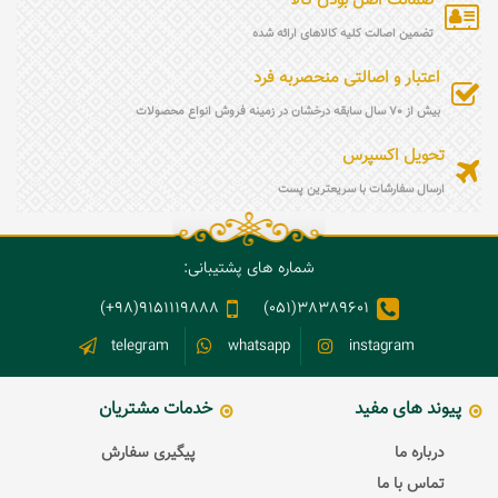
ضمانت اصل بودن کالا
تضمین اصالت کلیه کالاهای ارائه شده
اعتبار و اصالتی منحصربه فرد
بیش از 70 سال سابقه درخشان در زمینه فروش انواع محصولات
تحویل اکسپرس
ارسال سفارشات با سریعترین پست
شماره های پشتیبانی:
9151119888(98+)
38389601(051)
telegram
whatsapp
instagram
پیوند های مفید
خدمات مشتریان
درباره ما
پیگیری سفارش
تماس با ما