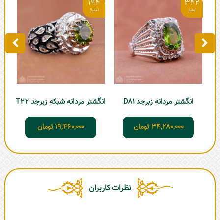
9
194
342
انگ
انگشتر مردانه زبرجد D81
انگشتر مردانه شبکه زبرجد T22
34,280,000
تومان
19,460,000
تومان
نظرات کاربران