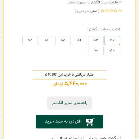
✅ قابلیت سایز انگشتر به صورت دستی
0
0
انتخاب سایز انگشتر:
58
56
55
54
53
57
60
59
امتیاز دریافتی با خرید این کالا :
54
5,440,000
تومان
راهنمای سایز انگشتر
افزودن به سبد خرید
انگشتر شجر دریایی
خاتم نسائی
-
-