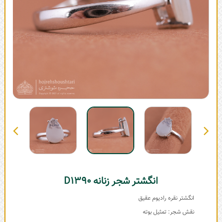
انگشتر شجر زنانه D1390
انگشتر نقره رادیوم عقیق
نقش شجر: تمثیل بوته