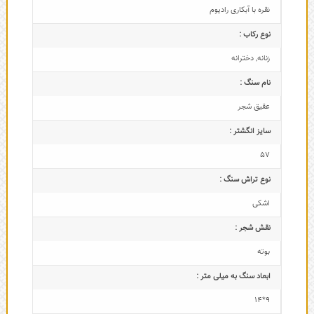
نقره با آبکاری رادیوم
نوع رکاب :
زنانه
,
دخترانه
نام سنگ :
عقیق شجر
سایز انگشتر :
57
نوع تراش سنگ :
اشکی
نقش شجر :
بوته
ابعاد سنگ به میلی متر :
9*14