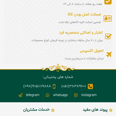
هفت روز هفته، از ساعت 8 الی 22
ضمانت اصل بودن کالا
تضمین اصالت کلیه کالاهای ارائه شده
اعتبار و اصالتی منحصربه فرد
بیش از 70 سال سابقه درخشان در زمینه فروش انواع محصولات
تحویل اکسپرس
ارسال سفارشات با سریعترین پست
شماره های پشتیبانی:
9151119888(98+)
38389601(051)
telegram
whatsapp
instagram
پیوند های مفید
خدمات مشتریان