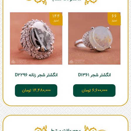
144
66
انگشتر شجر D1361
انگشتر شجر زنانه D2296
6,600,000
تومان
14,480,000
تومان