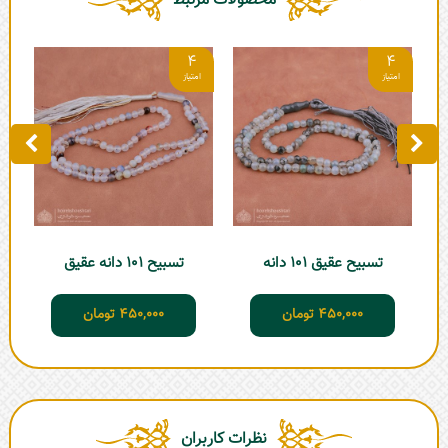
محصولات مرتبط
4
4
تسبیح عقیق 101 دانه
تسبیح 101 دانه عقیق
تسبیح
450,000
تومان
450,000
تومان
نظرات کاربران