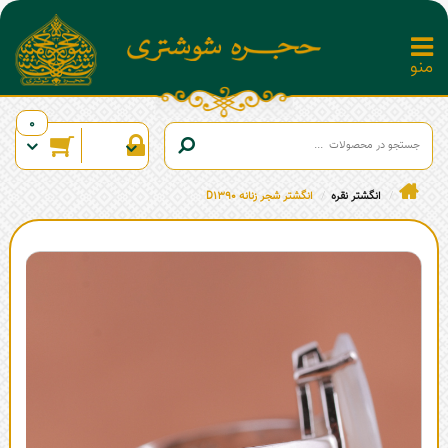
0
انگشتر نقره
انگشتر شجر زنانه D1390