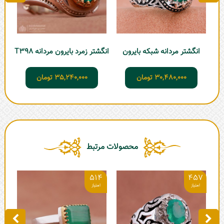
انگشتر مردانه شبکه بایرون
انگشتر زمرد بایرون مردانه T398
انگش
30,480,000
تومان
35,240,000
تومان
محصولات مرتبط
8
514
457