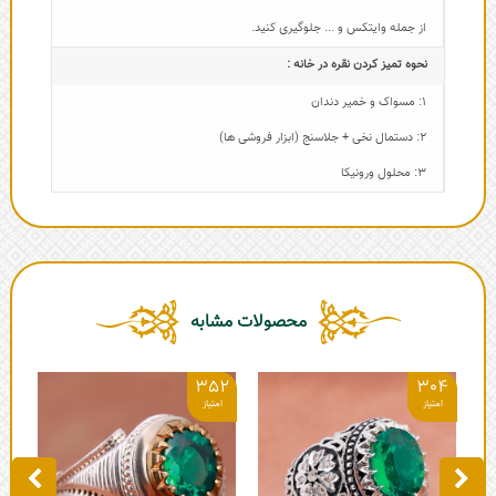
از جمله وایتکس و ... جلوگیری کنید.
نحوه تمیز کردن نقره در خانه :
1: مسواک و خمیر دندان
2: دستمال نخی + جلاسنج (ابزار فروشی ها)
3: محلول ورونیکا
محصولات مشابه
1
352
304