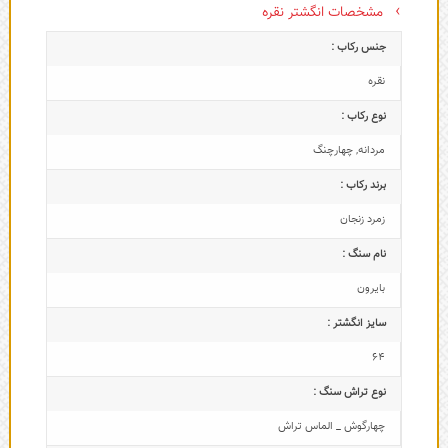
مشخصات انگشتر نقره
جنس رکاب :
نقره
نوع رکاب :
مردانه
,
چهارچنگ
برند رکاب :
زمرد زنجان
نام سنگ :
بایرون
سایز انگشتر :
64
نوع تراش سنگ :
چهارگوش _ الماس تراش