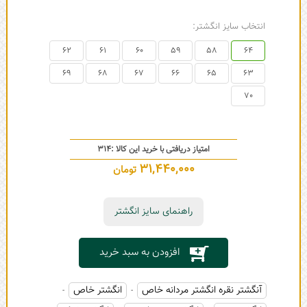
انتخاب سایز انگشتر:
62
61
60
59
58
64
69
68
67
66
65
63
70
امتیاز دریافتی با خرید این کالا :
314
31,440,000
تومان
راهنمای سایز انگشتر
افزودن به سبد خرید
آنگشتر نقره انگشتر مردانه خاص
انگشتر خاص
-
-