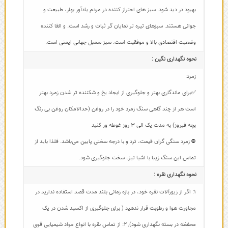
بهبود در دید شود. سبز های احتراز کننده در مردم یادآور بهار، طبیعت و
جوانی هستند. سبزهای تیره تر نمایان گر ثبات و رشد است. و القا کننده
وضعیت اقتصادی بالا و موفقیت است. سبز سمبل جهانی ایمنی است.
نحوه نگهداری نگین :
زمرد:
✅برای ماندگاری بهتر و جلوگیری از ایجاد یخ و شکننده تر شدن زمرد بهتر
است هر از چند گاهی سنگ زمرد خود را در روغن (حدالامکان روغن بی رنگ
بچه فیروز) به مدت یک الی 3 روز غوطه ور کنید
⛔ زمرد سنگی گران قیمت، ترد و با درجه سختی پایین می‌باشد. فلذا باید از
تماس این سنگ زیبا با اشیا تیز، سخت جلوگیری شود.
نحوه نگهداری نقره :
1: اگر از زیورآلات نقره خود، در بازه زمانی بلند مدت قصد استفاده ندارید در
مجاورت هوا و رطوبت قرار ندهید ( برای جلوگیری از اکسید شدن در یک
محفظه در بسته نگهداری شود)
,
2: از تماس نقره با انواع مواد شیمیایی قوی