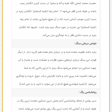
حضرت محمد (صلی الله علیه و آله و سلم) :در دست کردن انگشتر زمرد،
باعث بر طرف شدن فقر می‌شود.2 - امام رضا (علیه السلام) :انگشتر زمرد در
دست کردن موجب آسانی است که در آن هیچ دشواری نباشد.از امام رضا
(علیه السلام) این عبارت در مورد سنگ زمرد وارد شده ، فرمود که انگشتر
زمرد در دست داشتن فقر را به توانگری بدل می‌کند.
خواص درمانی سنگ :
زمرد باعث تقویت معده شده و در درمان زخم معده هم کاربرد دارد. از دیگر
فواید این سنگ درمان دردهای ستون فقرات و عضلات است و ماساژ با آن
جهت تسکین درد انجام می‌شود.سنگ زمرد با انرژی بالایی که به شما
می‌دهد خاصیت ضد پیری دارد و باعث افزایش درک، نبوغ، ثروت و توانگری
می‌شود. ((حجره شوشتری هیچ کدام از این موارد را تایید یا رد نمی کند))
روانشناسی رنگ :
سبز روشن از لحاظ روانشناسی آرام بخش ترین تسکین دهنده ترین رنگ در
طیف است و از آنجایی که راحت ترین رنگ روی چشم است می‌تواند باعث