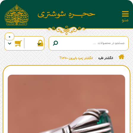
0
انگشتر نقره
انگشتر زمرد بایرون T1270