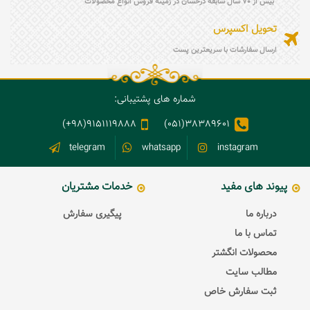
بیش از 70 سال سابقه درخشان در زمینه فروش انواع محصولات
تحویل اکسپرس
ارسال سفارشات با سریعترین پست
شماره های پشتیبانی:
9151119888(98+)
38389601(051)
telegram
whatsapp
instagram
پیوند های مفید
خدمات مشتریان
درباره ما
پیگیری سفارش
تماس با ما
محصولات انگشتر
مطالب سایت
ثبت سفارش خاص