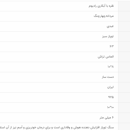
نقره با آبکاری رادیوم
مردانه
,
چهارچنگ
عبدی
توپاز سبز
63
الماس تراش
8*10
دست ساز
ایران
925
10*10
6 میلی متر
سنگ توپاز افزایش دهنده هوش و وفاداری است و برای درمان خونریزی و آسم نیز از آن استفاد