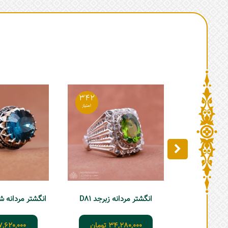
342
انگشتر مردانه زبرجد D81
انگشتر مردانه ش
34,280,000
تومان
7,620,000