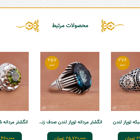
محصولات مرتبط
257
276
بکه توپاز لندن
انگشتر مردانه توپاز لندن صدف زنجان
انگشتر مردانه شبک
2
تومان
25,720,000
تومان
,460,000