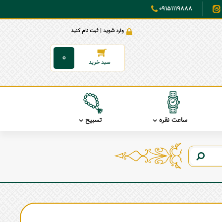
09151119888
وارد شوید | ثبت نام کنید
0
ساعت نقره
تسبیح