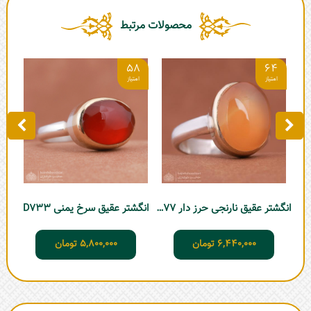
محصولات مرتبط
6
58
64
انگش
انگشتر عقیق نارنجی حرز دار D477
انگشتر عقیق سرخ یمنی D733
6,440,000
تومان
5,800,000
تومان