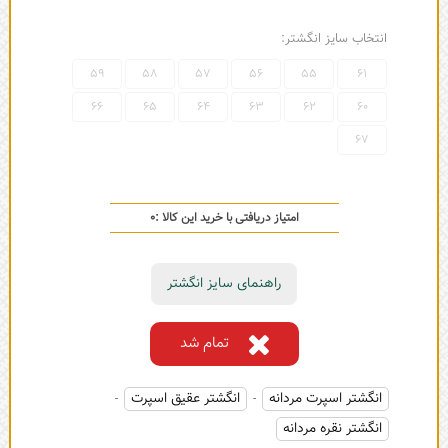
انتخاب سایز انگشتر:
59
58
57
56
55
61
66
65
64
63
62
60
67
امتیاز دریافتی با خرید این کالا :
0
راهنمای سایز انگشتر
تمام شد
انگشتر اسپرت مردانه
انگشتر عقیق اسپرت
-
-
انگشتر نقره مردانه