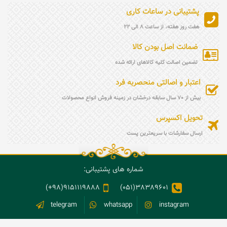
پشتیبانی در ساعات کاری
هفت روز هفته، از ساعت 8 الی 22
ضمانت اصل بودن کالا
تضمین اصالت کلیه کالاهای ارائه شده
اعتبار و اصالتی منحصربه فرد
بیش از 70 سال سابقه درخشان در زمینه فروش انواع محصولات
تحویل اکسپرس
ارسال سفارشات با سریعترین پست
شماره های پشتیبانی:
9151119888(98+)
38389601(051)
telegram
whatsapp
instagram