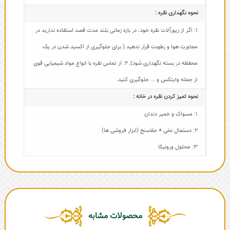
نحوه نگهداری نقره :
1: اگر از زیورآلات نقره خود، در بازه زمانی بلند مدت قصد استفاده ندارید در
مجاورت هوا و رطوبت قرار ندهید ( برای جلوگیری از اکسید شدن در یک
محفظه در بسته نگهداری شود)
,
2: از تماس نقره با انواع مواد شیمیایی قوی
از جمله وایتکس و ... جلوگیری کنید.
نحوه تمیز کردن نقره در خانه :
1: مسواک و خمیر دندان
2: دستمال نخی + جلاسنج (ابزار فروشی ها)
3: محلول ورونیکا
محصولات مشابه