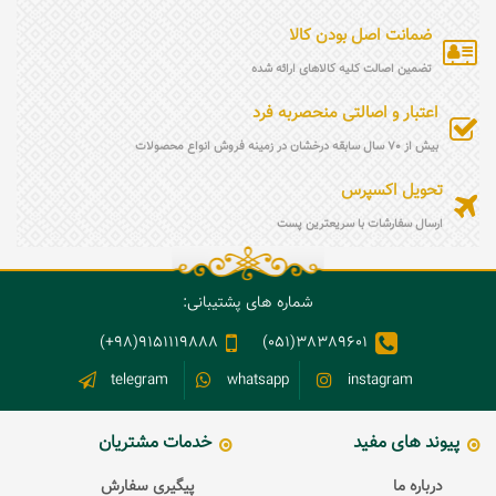
ضمانت اصل بودن کالا
تضمین اصالت کلیه کالاهای ارائه شده
اعتبار و اصالتی منحصربه فرد
بیش از 70 سال سابقه درخشان در زمینه فروش انواع محصولات
تحویل اکسپرس
ارسال سفارشات با سریعترین پست
شماره های پشتیبانی:
9151119888(98+)
38389601(051)
telegram
whatsapp
instagram
پیوند های مفید
خدمات مشتریان
درباره ما
پیگیری سفارش