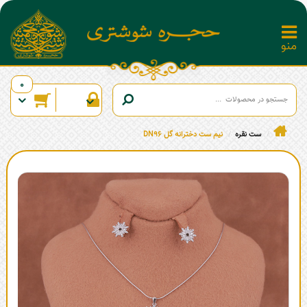
0
ست نقره
نیم ست دخترانه گل DN96