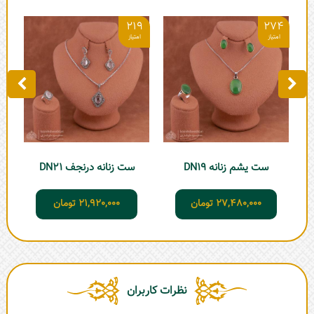
4
219
274
ست
ست یشم زنانه DN19
ست زنانه درنجف DN21
27,480,000
تومان
21,920,000
تومان
نظرات کاربران