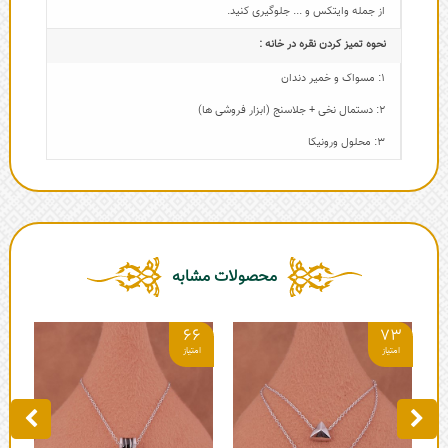
از جمله وایتکس و ... جلوگیری کنید.
نحوه تمیز کردن نقره در خانه :
1: مسواک و خمیر دندان
2: دستمال نخی + جلاسنج (ابزار فروشی ها)
3: محلول ورونیکا
محصولات مشابه
1
66
73