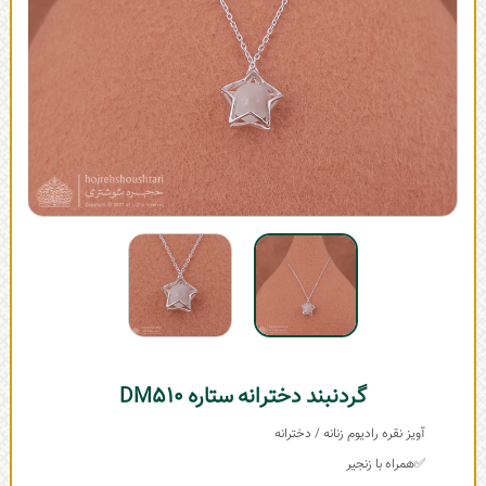
گردنبند دخترانه ستاره DM510
آویز نقره رادیوم زنانه / دخترانه
✅همراه با زنجیر