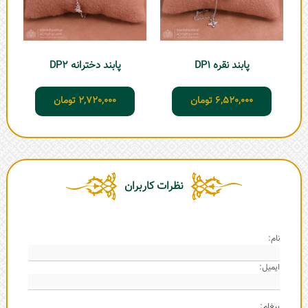
پابند نقره DP1
پابند دخترانه DP2
6,520,000
تومان
2,720,000
تومان
نظرات کاربران
نام:
ایمیل:
پیغام: