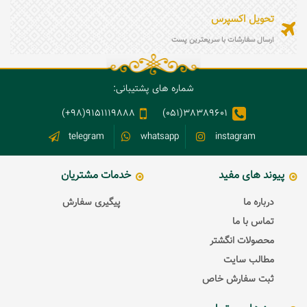
تحویل اکسپرس
ارسال سفارشات با سریعترین پست
شماره های پشتیبانی:
9151119888(98+)
38389601(051)
telegram
whatsapp
instagram
پیوند های مفید
خدمات مشتریان
درباره ما
پیگیری سفارش
تماس با ما
محصولات انگشتر
مطالب سایت
ثبت سفارش خاص