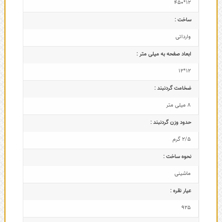
12*450
ساخت :
وارداتی
ابعاد صفحه به میلی متر :
12*12
ضخامت گردنبند :
8 میلی متر
حدود وزن گردنبند :
2/5 گرم
نحوه ساخت :
ماشینی
عیار نقره :
925