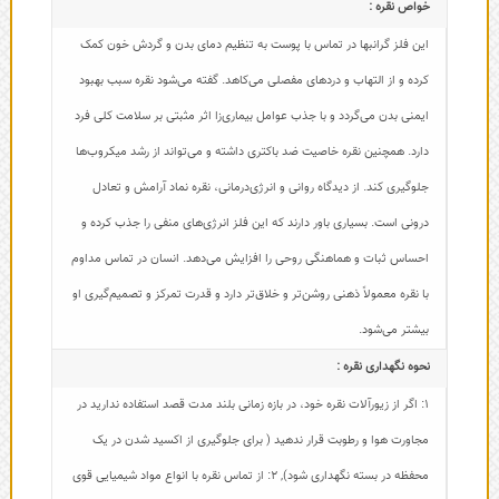
خواص نقره :
این فلز گرانبها در تماس با پوست به تنظیم دمای بدن و گردش خون کمک
کرده و از التهاب و دردهای مفصلی می‌کاهد. گفته می‌شود نقره سبب بهبود
ایمنی بدن می‌گردد و با جذب عوامل بیماری‌زا اثر مثبتی بر سلامت کلی فرد
دارد. همچنین نقره خاصیت ضد باکتری داشته و می‌تواند از رشد میکروب‌ها
جلوگیری کند. از دیدگاه روانی و انرژی‌درمانی، نقره نماد آرامش و تعادل
درونی است. بسیاری باور دارند که این فلز انرژی‌های منفی را جذب کرده و
احساس ثبات و هماهنگی روحی را افزایش می‌دهد. انسان در تماس مداوم
با نقره معمولاً ذهنی روشن‌تر و خلاق‌تر دارد و قدرت تمرکز و تصمیم‌گیری او
بیشتر می‌شود.
نحوه نگهداری نقره :
1: اگر از زیورآلات نقره خود، در بازه زمانی بلند مدت قصد استفاده ندارید در
مجاورت هوا و رطوبت قرار ندهید ( برای جلوگیری از اکسید شدن در یک
محفظه در بسته نگهداری شود)
,
2: از تماس نقره با انواع مواد شیمیایی قوی