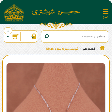
0
گردنبند نقره
گردنبند دخترانه ستاره DM510