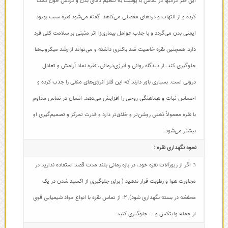
این فلز گرانبها در تماس با پوست به تنظیم دمای بدن و گردش خون کمک
کرده و از التهاب و دردهای مفصلی می‌کاهد. گفته می‌شود نقره سبب بهبود
ایمنی بدن می‌گردد و با جذب عوامل بیماری‌زا اثر مثبتی بر سلامت کلی فرد
دارد. همچنین نقره خاصیت ضد باکتری داشته و می‌تواند از رشد میکروب‌ها
جلوگیری کند. از دیدگاه روانی و انرژی‌درمانی، نقره نماد آرامش و تعادل
درونی است. بسیاری باور دارند که این فلز انرژی‌های منفی را جذب کرده و
احساس ثبات و هماهنگی روحی را افزایش می‌دهد. انسان در تماس مداوم
با نقره معمولاً ذهنی روشن‌تر و خلاق‌تر دارد و قدرت تمرکز و تصمیم‌گیری او
بیشتر می‌شود.
نحوه نگهداری نقره :
1: اگر از زیورآلات نقره خود، در بازه زمانی بلند مدت قصد استفاده ندارید در
مجاورت هوا و رطوبت قرار ندهید ( برای جلوگیری از اکسید شدن در یک
محفظه در بسته نگهداری شود)
,
2: از تماس نقره با انواع مواد شیمیایی قوی
از جمله وایتکس و ... جلوگیری کنید.