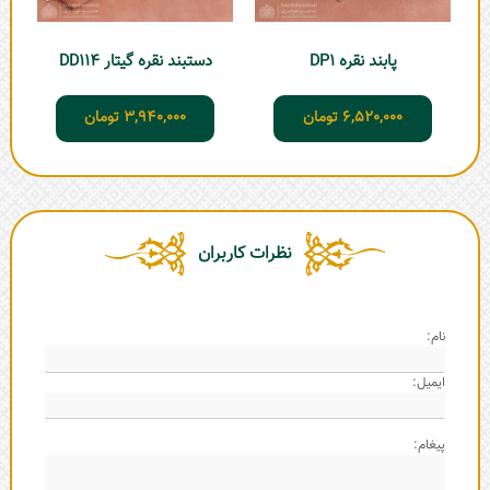
پابند نقره DP1
دستبند نقره گیتار DD114
6,520,000
تومان
3,940,000
تومان
نظرات کاربران
نام:
ایمیل:
پیغام: