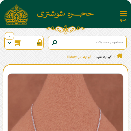
0
گردنبند نقره
گردنبند ابر DM514