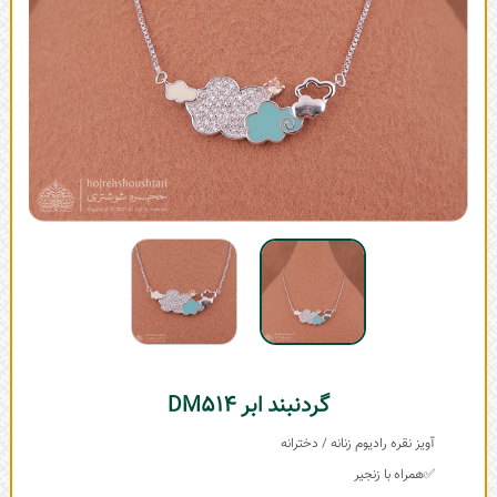
گردنبند ابر DM514
آویز نقره رادیوم زنانه / دخترانه
✅همراه با زنجیر