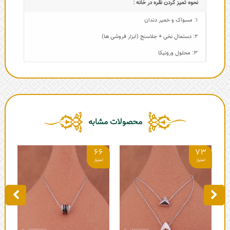
نحوه تمیز کردن نقره در خانه :
1: مسواک و خمیر دندان
2: دستمال نخی + جلاسنج (ابزار فروشی ها)
3: محلول ورونیکا
محصولات مشابه
1
66
73