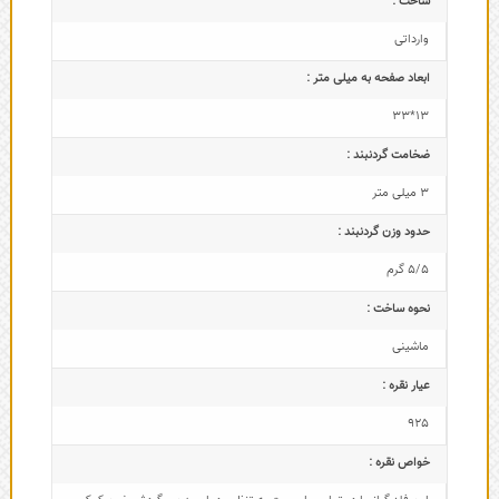
ساخت :
وارداتی
ابعاد صفحه به میلی متر :
13*33
ضخامت گردنبند :
3 میلی متر
حدود وزن گردنبند :
5/5 گرم
نحوه ساخت :
ماشینی
عیار نقره :
925
خواص نقره :