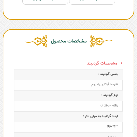
مشخصات محصول
مشخصات گردنبند
جنس گردنبند :
نقره با آبکاری رادیوم
نوع گردنبند :
زنانه - دخترانه
ابعاد گردنبند به میلی متر :
13*460