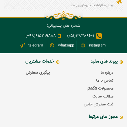
ارسال سفارشات با سریعترین پست
شماره های پشتیبانی:
9151119888(98+)
38389601(051)
telegram
whatsapp
instagram
پیوند های مفید
خدمات مشتریان
درباره ما
پیگیری سفارش
تماس با ما
محصولات انگشتر
مطالب سایت
ثبت سفارش خاص
مجوز های مرتبط