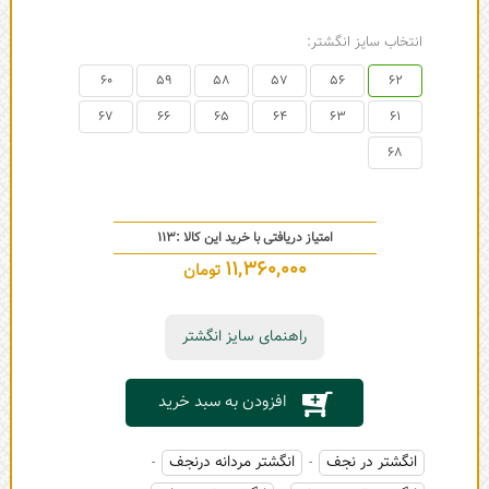
انتخاب سایز انگشتر:
60
59
58
57
56
62
67
66
65
64
63
61
68
امتیاز دریافتی با خرید این کالا :
113
11,360,000
تومان
راهنمای سایز انگشتر
افزودن به سبد خرید
انگشتر در نجف
انگشتر مردانه درنجف
-
-