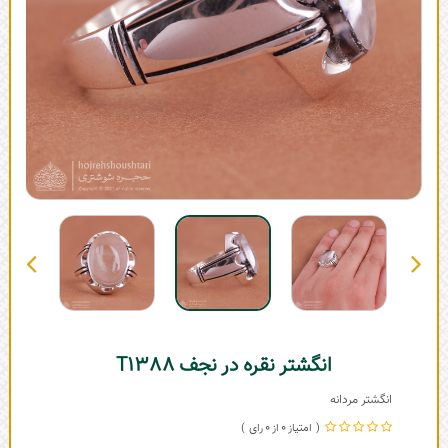
انگشتر نقره در نجف T1388
انگشتر مردانه
0
0