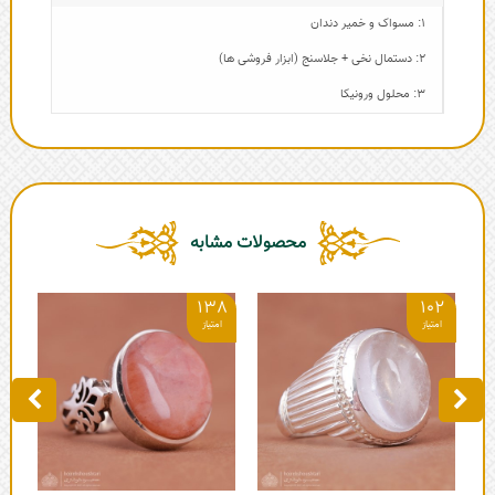
1: مسواک و خمیر دندان
2: دستمال نخی + جلاسنج (ابزار فروشی ها)
3: محلول ورونیکا
محصولات مشابه
2
138
102