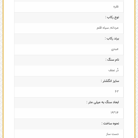
نقره
نوع رکاب :
مردانه
,
سیاه قلم
برند رکاب :
عبدی
نام سنگ :
دُر نجف
سایز انگشتر :
62
ابعاد سنگ به میلی متر :
14*19
نحوه ساخت :
دست ساز