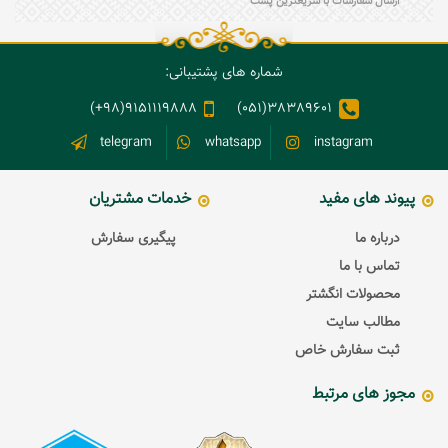
ارسال سفارشات با سریعترین پست
شماره های پشتیبانی:
9151119888(98+)
38389601(051)
telegram
whatsapp
instagram
پیوند های مفید
خدمات مشتریان
درباره ما
پیگیری سفارش
تماس با ما
محصولات انگشتر
مطالب سایت
ثبت سفارش خاص
مجوز های مرتبط