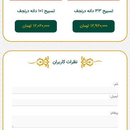
تسبیح 33 دانه درنجف
تسبیح 101 دانه درنجف
12,920,000
تومان
12,020,000
تومان
نظرات کاربران
نام:
ایمیل:
پیغام: