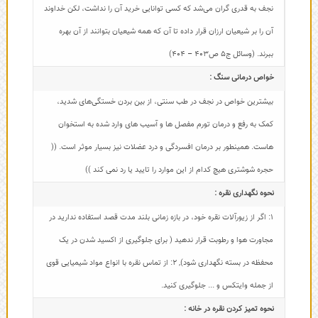
نجف به قدری گران می‌شد که کسی توانایی خرید آن را نداشت، لکن خداوند
آن را بر شیعیان ارزان قرار داده تا آن که همه شیعیان بتوانند از آن بهره
ببرند. (وسائل ج5 ص403 – 404)
خواص درمانی سنگ :
بیشترین خواص در نجف در طب سنتی، از بین بردن خستگی‌های شدید،
کمک به رفع و درمان تورم مفصل ها و آسیب ‌های وارد شده به استخوان‌
هاست. همینطور بر درمان افسردگی و درد عضلات نیز بسیار موثر است. ((
حجره شوشتری هیچ کدام از این موارد را تایید یا رد نمی کند ))
نحوه نگهداری نقره :
1: اگر از زیورآلات نقره خود، در بازه زمانی بلند مدت قصد استفاده ندارید در
مجاورت هوا و رطوبت قرار ندهید ( برای جلوگیری از اکسید شدن در یک
محفظه در بسته نگهداری شود)
,
2: از تماس نقره با انواع مواد شیمیایی قوی
از جمله وایتکس و ... جلوگیری کنید.
نحوه تمیز کردن نقره در خانه :