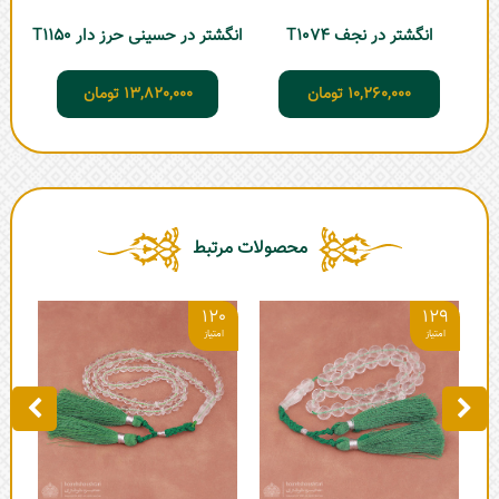
انگشتر در نجف T1074
انگشتر در حسینی حرز دار T1150
انگ
10,260,000
تومان
13,820,000
تومان
محصولات مرتبط
0
120
129
تسبیح