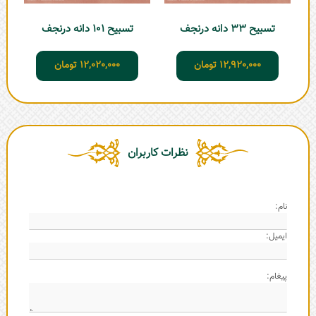
تسبیح 33 دانه درنجف
تسبیح 101 دانه درنجف
12,920,000
تومان
12,020,000
تومان
نظرات کاربران
نام:
ایمیل:
پیغام: