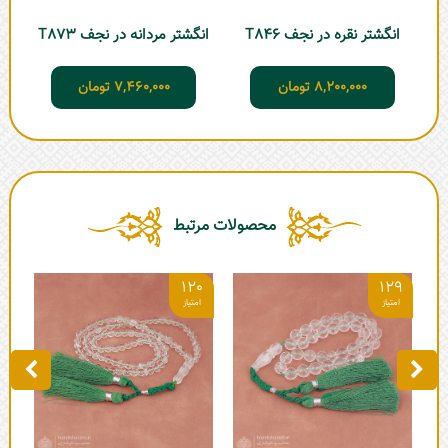
انگشتر نقره در نجف T846
انگشتر مردانه در نجف T873
ان
8,200,000
تومان
7,460,000
تومان
محصولات مرتبط
0
120
129
تسبیح