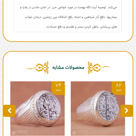
می‌کند. توصیه آیت الله بهجت در مورد خواص حرز: در امان ماندن از بلایا و
بیماریها، دفع آزار شیاطین و اجنه، رفع اختلاف بین زوجین، درمان خواب
های پریشان، باطل کردن سحر و طلسم و دفع حسادت .
محصولات مشابه
5
74
82