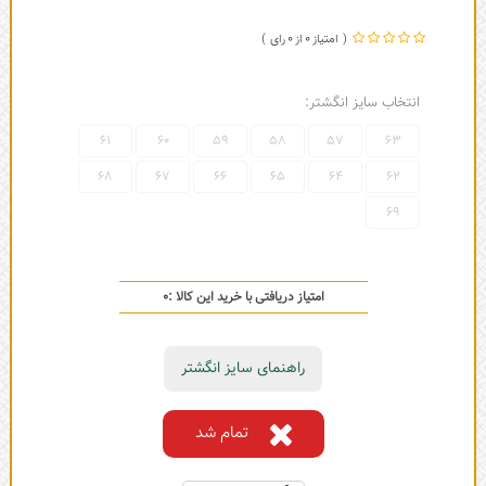
0
0
انتخاب سایز انگشتر:
61
60
59
58
57
63
68
67
66
65
64
62
69
امتیاز دریافتی با خرید این کالا :
0
راهنمای سایز انگشتر
تمام شد