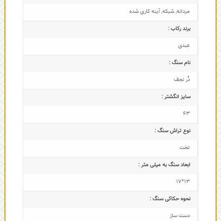
مردانه
,
شبکه
,
آینه کاری شده
برند رکاب :
عبدی
نام سنگ :
دُر نجف
سایز انگشتر :
63
نوع تراش سنگ :
تخت
ابعاد سنگ به میلی متر :
13*17
نحوه حکاکی سنگ :
دست ساز