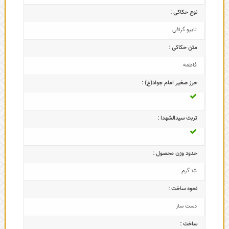
نوع حکاکی :
تایپو گرافی
متن حکاکی :
فاطمه
حرز صغیر امام جواد(ع) :
تربت سیدالشهدا :
حدود وزن محصول :
15 گرم
نحوه ساخت :
دست ساز
ساخت :