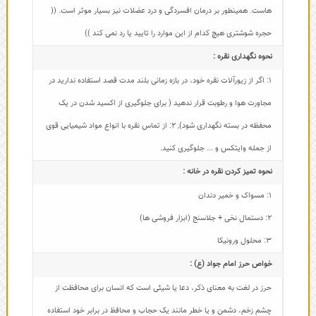
هاست. همینطور بر درمان افسردگی و درد عضلات نیز بسیار موثر است. ((
حجره شوشتری هیچ کدام از این موارد را تایید یا رد نمی کند ))
نحوه نگهداری نقره :
1: اگر از زیورآلات نقره خود، در بازه زمانی بلند مدت قصد استفاده ندارید در
مجاورت هوا و رطوبت قرار ندهید ( برای جلوگیری از اکسید شدن در یک
محفظه در بسته نگهداری شود)
,
2: از تماس نقره با انواع مواد شیمیایی قوی
از جمله وایتکس و ... جلوگیری کنید.
نحوه تمیز کردن نقره در خانه :
1: مسواک و خمیر دندان
2: دستمال نخی + جلاسنج (ابزار فروشی ها)
3: محلول ورونیکا
خواص حرز امام جواد (ع) :
حرز در لغت به معنای ذکر، دعا یا شیئی است که انسان برای محافظت از
چشم زخم، دشمن و یا خطر مانند یک حجاب و محافظ در برابر خود استفاده