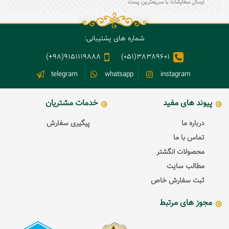
ارسال سفارشات با سریعترین پست
شماره های پشتیبانی:
9151119888(98+)
38389601(051)
telegram
whatsapp
instagram
پیوند های مفید
خدمات مشتریان
درباره ما
پیگیری سفارش
تماس با ما
محصولات انگشتر
مطالب سایت
ثبت سفارش خاص
مجوز های مرتبط