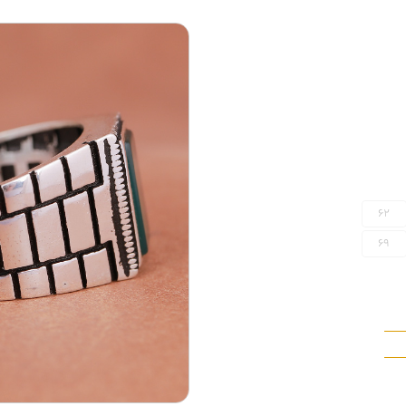
62
69