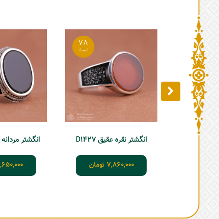
78
انگشتر نقره عقیق D1427
انگشتر مردانه خا
7,860,000
تومان
,650,000