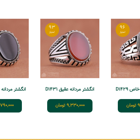
93
96
ص D1429
انگشتر مردانه عقیق D1431
انگشتر مردانه اسپ
9
تومان
9,330,000
تومان
,790,000