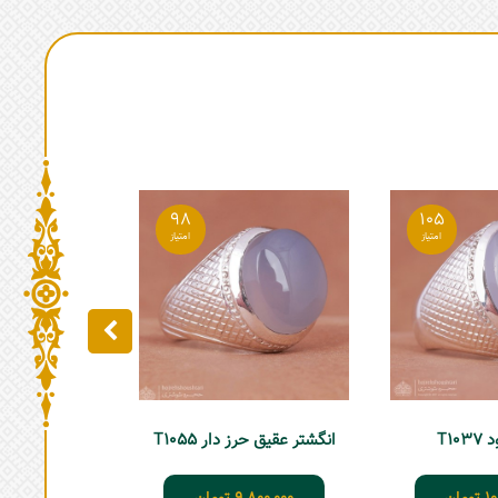
98
105
عقیق یمنی 7
,080,000
T10
انگشتر عقیق حرز دار T1055