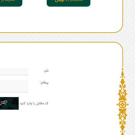
14,000,000
تومان
4,400,000
نام:
پیغام:
کد مقابل را وارد کنید