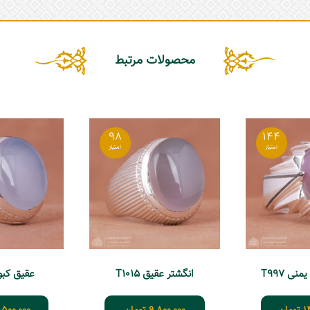
محصولات مرتبط
98
144
ی T997
انگشتر عقیق T1015
عقیق کبود 37