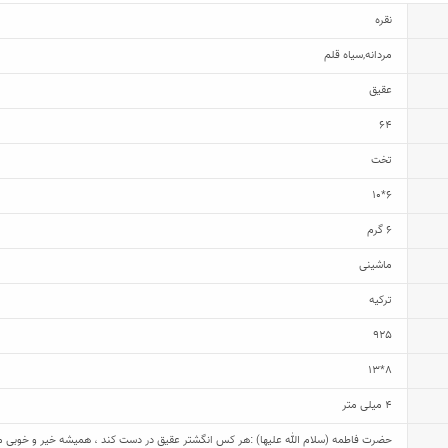
نقره
مردانه
,
سیاه قلم
عقیق
64
تخت
6*10
6 گرم
ماشینی
ترکیه
925
8*13
4 میلی متر
حضرت فاطمه (سلام الله علیها) :هر کس انگشتر عقیق در دست کند ، همیشه خیر و خوبی می