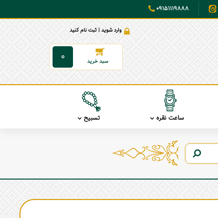
09151119888
وارد شوید | ثبت نام کنید
0
ساعت نقره
تسبیح