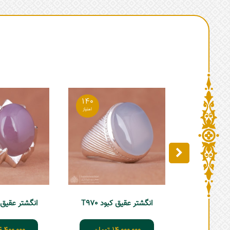
140
انگشتر عقیق کبود T970
انگشتر عقیق یمن