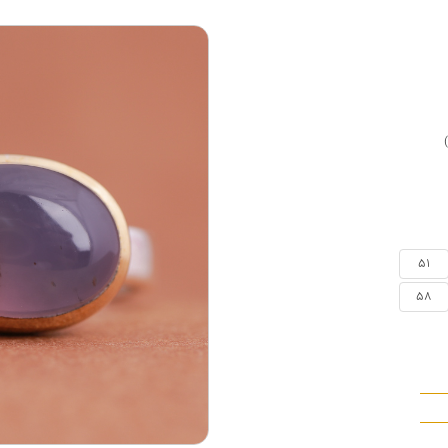
51
58