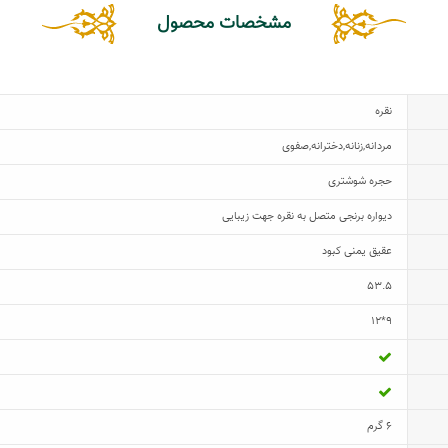
مشخصات محصول
نقره
مردانه
,
زنانه
,
دخترانه
,
صفوی
حجره شوشتری
دیواره برنجی متصل به نقره جهت زیبایی
عقیق یمنی کبود
53.5
9*12
6 گرم