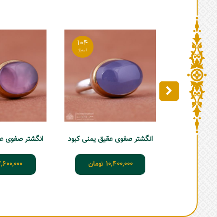
104
انگشتر صفوی عقیق یمنی کبود
انگشتر صفوی عق
10,400,000
تومان
,600,000