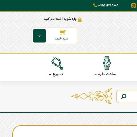
09151119888
وارد شوید | ثبت نام کنید
0
ساعت نقره
تسبیح