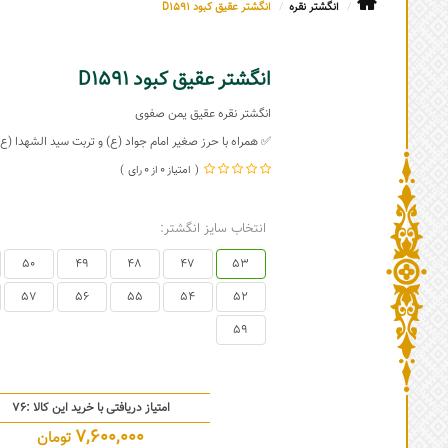
انگشتر نقره
انگشتر عقیق کبود D1591
انگشتر عقیق کبود D1591
انگشتر نقره عقیق یمن صفوی
✅ همراه با حرز صغیر امام جواد (ع) و تربت سید الشهدا (ع)
0
0
انتخاب سایز انگشتر:
50
49
48
47
53
57
56
55
54
52
59
امتیاز دریافتی با خرید این کالا :
76
7,600,000
تومان