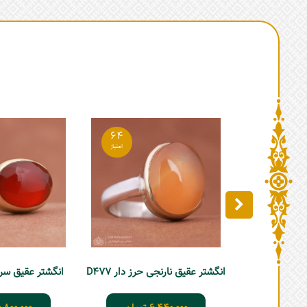
64
انگشتر عقیق نارنجی حرز دار D477
انگشتر عقیق سرخ ی