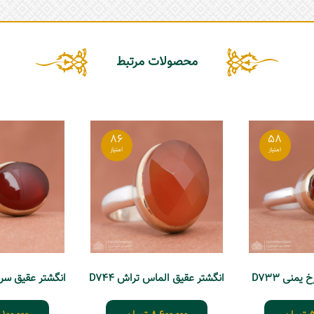
محصولات مرتبط
86
58
منی D733
انگشتر عقیق الماس تراش D744
انگشتر عقیق سرخ ح