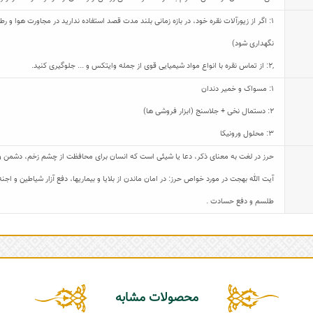
1: اگر از زیورآلات نقره خود، در بازه زمانی بلند مدت قصد استفاده ندارید در مجاورت هوا و
نگهداری شود)
,
2: از تماس نقره با انواع مواد شیمیایی قوی از جمله وایتکس و ... جلوگیری کنید.
1: مسواک و خمیر دندان
2: دستمال نخی + جلاسنج (ابزار فروشی ها)
3: محلول ورونیکا
حرز در لغت به معنای ذکر، دعا یا شیئی است که انسان برای محافظت از چشم زخم، دشمن و ی
آیت الله بهجت در مورد خواص حرز: در امان ماندن از بلایا و بیماریها، دفع آزار شیاطین و 
طلسم و دفع حسادت .
محصولات مشابه