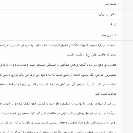
دست ساز
مشهد _ ایران
925
8 میلی متر
امام کاظم (ع) درمورد فضیلت انگشتر عقیق فرموده‌اند که خداوند به خودش قسم یاد کرده‌اس
شرط که ولایت علی (ع) را داشته باشد.
مفید برای دفع سر درد و گرفتاری‌های عضلانی و خستگی چشمها است و مناسب دوران بارداری می
مهم‌ترین خواص رنگ یاسی، ایجاد آرامشی است که به وجود می‌آورد. این رنگ انرژی بالایی را
استفاده می‌کنند. از دیگر خواص آبی می‌توان به ایجاد تحرک در انسان برای انجام فعالیت‌
طراوت اشاره کرد.
این فلز گرانبها در تماس با پوست به تنظیم دمای بدن و گردش خون کمک کرده و از التهاب و
می‌گردد و با جذب عوامل بیماری‌زا اثر مثبتی بر سلامت کلی فرد دارد. همچنین نقره خاصیت ض
روانی و انرژی‌درمانی، نقره نماد آرامش و تعادل درونی است. بسیاری باور دارند که این فلز
می‌دهد. انسان در تماس مداوم با نقره معمولاً ذهنی روشن‌تر و خلاق‌تر دارد و قدرت تمرکز و