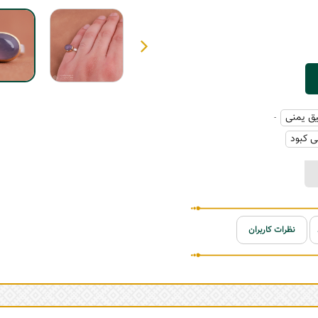
یق یمنی
-
ی کبود
نظرات کاربران