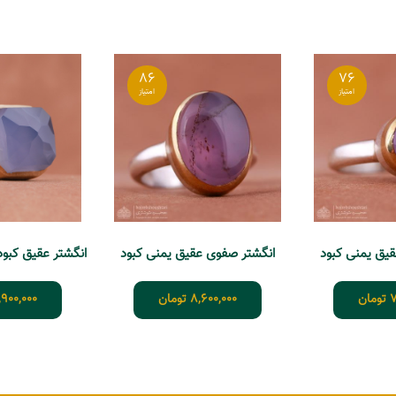
86
76
یق یمنی کبود
انگشتر صفوی عقیق یمنی کبود
انگشتر عقیق کبود چ
7
تومان
8,600,000
تومان
,900,000