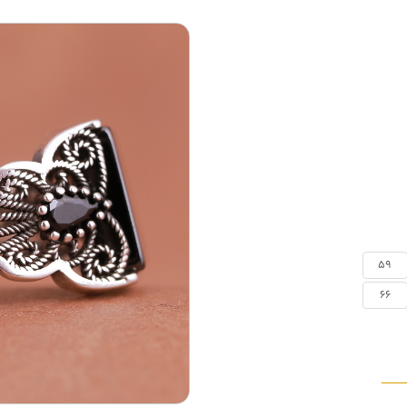
59
66