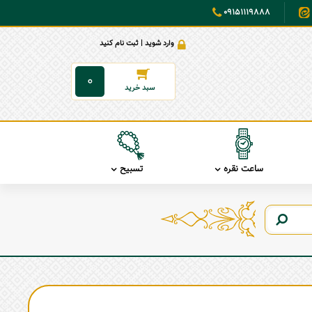
09151119888
وارد شوید | ثبت نام کنید
0
ساعت نقره
تسبیح