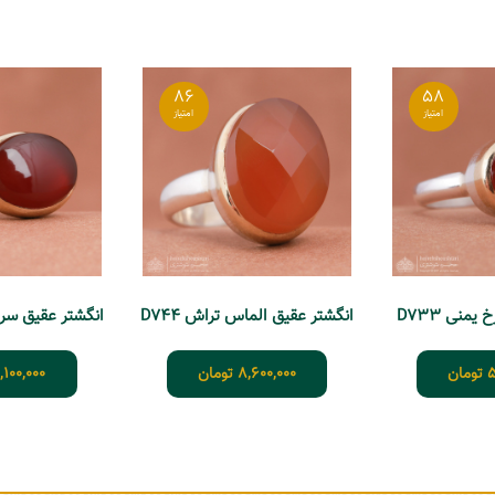
86
58
منی D733
انگشتر عقیق الماس تراش D744
انگشتر عقیق سرخ ح
5
تومان
8,600,000
تومان
,100,000