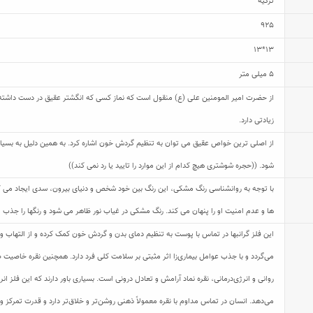
ترکیه
925
13*13
5 میلی متر
از حضرت امیر المومنین علی (ع) منقول است که نماز کسی که انگشتر عقیق در دست داشته 
زیادتی دارد.
از اصلی ترین خواص عقیق می توان به تنظیم گردش خون اشاره کرد. به همین دلیل به بسیاری 
شود. ((حجره شوشتری هیچ کدام از این موارد را تایید یا رد نمی کند))
با توجه به روانشناسی رنگ مشکی، این رنگ بین خود شخص و دنیای بیرون، سدی ایجاد می 
ها و عدم امنیت او را پنهان می کند. رنگ مشکی در غیاب نور ظاهر می شود و رنگها را جذب 
این فلز گرانبها در تماس با پوست به تنظیم دمای بدن و گردش خون کمک کرده و از التهاب و
می‌گردد و با جذب عوامل بیماری‌زا اثر مثبتی بر سلامت کلی فرد دارد. همچنین نقره خاصیت ض
روانی و انرژی‌درمانی، نقره نماد آرامش و تعادل درونی است. بسیاری باور دارند که این فلز
می‌دهد. انسان در تماس مداوم با نقره معمولاً ذهنی روشن‌تر و خلاق‌تر دارد و قدرت تمرکز و