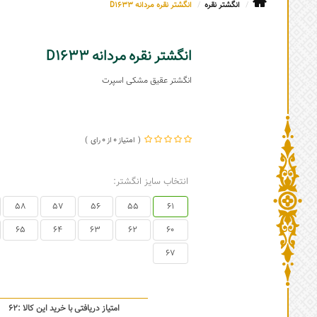
انگشتر نقره
انگشتر نقره مردانه D1633
انگشتر نقره مردانه D1633
انگشتر عقیق مشکی اسپرت
0
0
انتخاب سایز انگشتر:
58
57
56
55
61
65
64
63
62
60
67
امتیاز دریافتی با خرید این کالا :
62