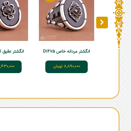
انگشتر مردانه خاص D1475
انگشتر عقیق اسپر
8,890,000
تومان
,430,000