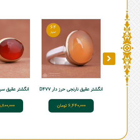
64
انگشتر عقیق نارنجی حرز دار D477
انگشتر عقیق سرخ ی
6,440,000
تومان
,800,000