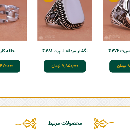
ت D1476
انگشتر مردانه اسپرت D1481
حلقه کارتیر 1
8
تومان
7,850,000
تومان
470,000
محصولات مرتبط