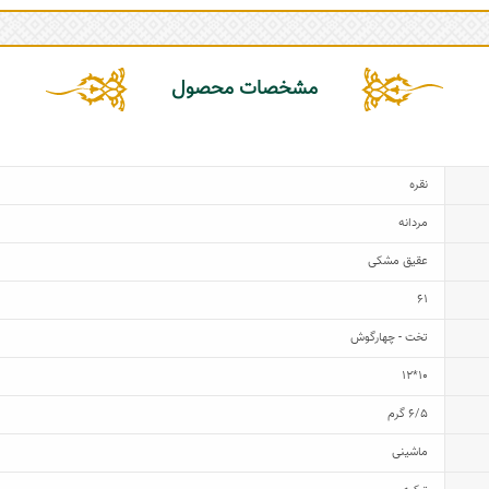
مشخصات محصول
نقره
مردانه
عقیق مشکی
61
تخت - چهارگوش
10*12
6/5 گرم
ماشینی