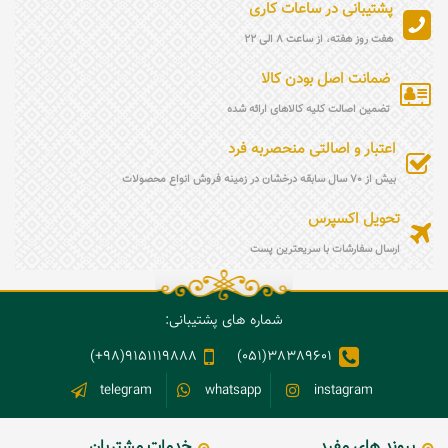
پشتیبانی در ساعات کاری
هفت روز هفته، از ساعت 8 الی 22
ضمانت اصل بودن کالا
تضمین اصالت کلیه کالاهای ارائه شده
اعتبار و اصالتی منحصربه فرد
بیش از 70 سال سابقه درخشان در زمینه فروش انواع محصولات
تحویل اکسپرس
ارسال سفارشات با سریعترین پست
شماره های پشتیبانی:
9151119888(98+)
38389601(051)
telegram
whatsapp
instagram
پیوند های مفید
خدمات مشتریان