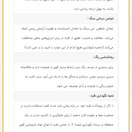
باشند به چهل درجه زیادتی دارد.
خواص درمانی سنگ :
تعادل عاطفی: این سنگ به تعادل احساسات و تقویت آرامش روحی کمک
می‌کند. حفاظت و امنیت: عقیق از افراد در برابر انرژی‌های منفی محافظت
می‌کند.((حجره شوشتری هیچ کدام از این موارد را تایید یا رد نمی کند))
روانشناسی رنگ :
برای بسیاری از مردم، رنگ سبز ارتباط بسیار قوی با طبیعت دارد و بلافاصله
سبزی سرسبز چمن، درختان و جنگل ها را به یاد می آورد. سبز اغلب به
عنوان رنگی با طراوت و آرام توصیف می شود.
نحوه نگهداری نقره :
1: اگر از زیورآلات نقره خود، در بازه زمانی بلند مدت قصد استفاده ندارید در
مجاورت هوا و رطوبت قرار ندهید ( برای جلوگیری از اکسید شدن در یک
محفظه در بسته نگهداری شود)
,
2: از تماس نقره با انواع مواد شیمیایی قوی