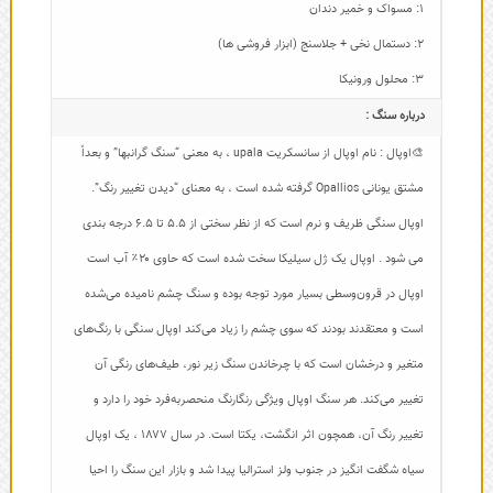
1: مسواک و خمیر دندان
2: دستمال نخی + جلاسنج (ابزار فروشی ها)
3: محلول ورونیکا
درباره سنگ :
🎨اوپال : نام اوپال از سانسکریت upala ، به معنی “سنگ گرانبها” و بعداً
مشتق یونانی Opallios گرفته شده است ، به معنای “دیدن تغییر رنگ”.
اوپال سنگی ظریف و نرم است که از نظر سختی از ۵.۵ تا ۶.۵ درجه بندی
می شود . اوپال یک ژل سیلیکا سخت شده است که حاوی ۲۰٪ آب است
اوپال در قرون‌وسطی بسیار مورد توجه بوده و سنگ چشم نامیده می‌شده
است و معتقدند بودند که سوی چشم را زیاد می‌کند اوپال سنگی با رنگ‌های
متغیر و درخشان است که با چرخاندن سنگ زیر نور، طیف‌های رنگی آن‌
تغییر می‌کند. هر سنگ اوپال ویژگی رنگارنگ منحصربه‌فرد خود را دارد و
تغییر رنگ آن، همچون اثر انگشت، یکتا است. در سال ۱۸۷۷ ، یک اوپال
سیاه شگفت انگیز در جنوب ولز استرالیا پیدا شد و بازار این سنگ را احیا