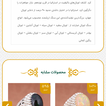
کرد. کشف اوپال‌های باکیفیت در استرالیا در قرن نوزدهم، بازار جواهرات را
دگرگون کرد. استرالیا با در اختیار داشتن حدود ۹۰ درصد از ذخایر اوپال
جهان، بزرگ‌ترین تولیدکننده‌ی این سنگ ارزشمند محسوب می‌شود. انواع
سنگ اوپال عبارتند از : اوپال سفید – اوپال سیاه – اوپال آتشین – اوپال
بولدر – اوپال کریستالی – اوپال آبی – اوپال سبز – اوپال بنفش – اوپال
رنگین کمانی
محصولات مشابه
0
595
1020