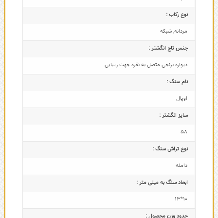
نوع رکاب :
مردانه
,
شبکه
جنس تاج انگشتر :
دیواره برنجی متصل به نقره جهت زیبایی
نام سنگ :
اوپال
سایز انگشتر :
58
نوع تراش سنگ :
دامله
ابعاد سنگ به میلی متر :
10*13
حدود وزن محصول :