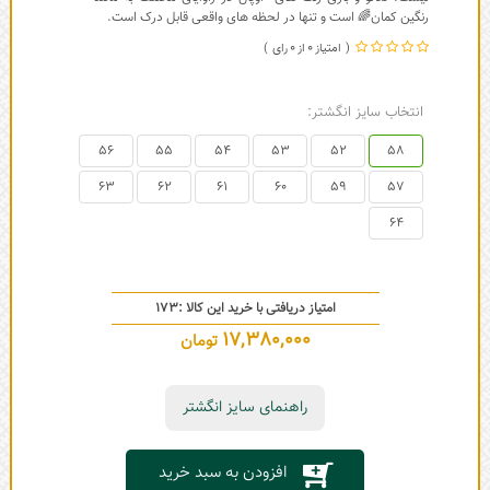
رنگین کمان🌈 است و تنها در لحظه های واقعی قابل درک است.
0
0
انتخاب سایز انگشتر:
56
55
54
53
52
58
63
62
61
60
59
57
64
امتیاز دریافتی با خرید این کالا :
173
17,380,000
تومان
راهنمای سایز انگشتر
افزودن به سبد خرید