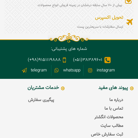
بیش از 70 سال سابقه درخشان در زمینه فروش انواع محصولات
تحویل اکسپرس
ارسال سفارشات با سریعترین پست
شماره های پشتیبانی:
9151119888(98+)
38389601(051)
telegram
whatsapp
instagram
پیوند های مفید
خدمات مشتریان
درباره ما
پیگیری سفارش
تماس با ما
محصولات انگشتر
مطالب سایت
ثبت سفارش خاص