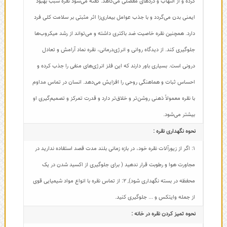
کرده و از التهاب و دردهای مفصلی می‌کاهد. گفته می‌شود نقره سبب بهبود
ایمنی بدن می‌گردد و با جذب عوامل بیماری‌زا اثر مثبتی بر سلامت کلی فرد
دارد. همچنین نقره خاصیت ضد باکتری داشته و می‌تواند از رشد میکروب‌ها
جلوگیری کند. از دیدگاه روانی و انرژی‌درمانی، نقره نماد آرامش و تعادل
درونی است. بسیاری باور دارند که این فلز انرژی‌های منفی را جذب کرده و
احساس ثبات و هماهنگی روحی را افزایش می‌دهد. انسان در تماس مداوم
با نقره معمولاً ذهنی روشن‌تر و خلاق‌تر دارد و قدرت تمرکز و تصمیم‌گیری او
بیشتر می‌شود.
نحوه نگهداری نقره :
1: اگر از زیورآلات نقره خود، در بازه زمانی بلند مدت قصد استفاده ندارید در
مجاورت هوا و رطوبت قرار ندهید ( برای جلوگیری از اکسید شدن در یک
محفظه در بسته نگهداری شود)
,
2: از تماس نقره با انواع مواد شیمیایی قوی
از جمله وایتکس و ... جلوگیری کنید.
نحوه تمیز کردن نقره در خانه :