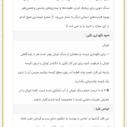
سنگ خوبی برای برطرف کردن عفونت‌ها و بیماری‌های چشمی و همین‌طور
بهبود فرایندهای درمانی دیگر به شمار می‌رود. (( حجره شوشتری هیچ کدام
از این موارد را تایید یا رد نمی کند ))
نحوه نگهداری نگین :
اوپال:
✅ برای نگهداری درست و مطمئن از سنگ اوپال بهتر است هر از چندگاهی
اوپال را مرطوب کنید.برای این کار نگین یا انگشتر اوپال را درون کیسه
پارچه ای قرار دهید.چند قطره آب روی سطح کیسه بپاشید.سپس آن را درون
یک کیسه پلاستیکی بگذارید.
⛔ 2 تا 10 درصد حجم سنگ اوپال از آب تشکیل شده است. فلذا اوپال را در
معرض تغیرات دمایی شدید ( مخصوصا گرما شدید)قرار ندهید.
خواص نقره :
این فلز گرانبها در تماس با پوست به تنظیم دمای بدن و گردش خون کمک