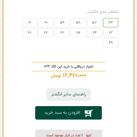
انتخاب سایز انگشتر:
61
60
59
58
57
63
68
67
66
65
64
62
69
امتیاز دریافتی با خرید این کالا :
124
12,460,000
تومان
راهنمای سایز انگشتر
افزودن به سبد خرید
تنها
1
عدد در انبار موجود است