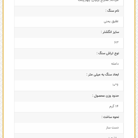
مردانه
,
مخراج برلیان
,
چهارچنگ
نام سنگ :
عقیق یمنی
سایز انگشتر :
63
نوع تراش سنگ :
دامله
ابعاد سنگ به میلی متر :
6*10
حدود وزن محصول :
14 گرم
نحوه ساخت :
دست ساز