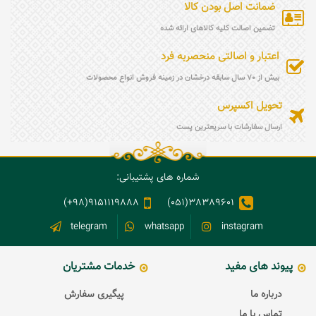
ضمانت اصل بودن کالا
تضمین اصالت کلیه کالاهای ارائه شده
اعتبار و اصالتی منحصربه فرد
بیش از 70 سال سابقه درخشان در زمینه فروش انواع محصولات
تحویل اکسپرس
ارسال سفارشات با سریعترین پست
شماره های پشتیبانی:
9151119888(98+)
38389601(051)
telegram
whatsapp
instagram
پیوند های مفید
خدمات مشتریان
درباره ما
پیگیری سفارش
تماس با ما