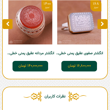
5
1400
168
انگشتر صفوی عقیق یمنی خطی کبود - حرزدار
انگشتر مردانه عقیق یمنی خطی فدیوم
16,800,000
تومان
140,000,000
تومان
نظرات کاربران