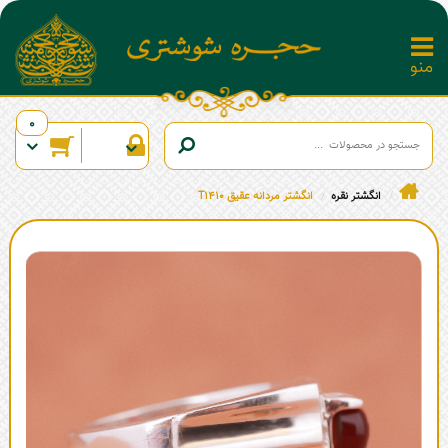
0
انگشتر نقره
انگشتر مردانه عقیق T1410