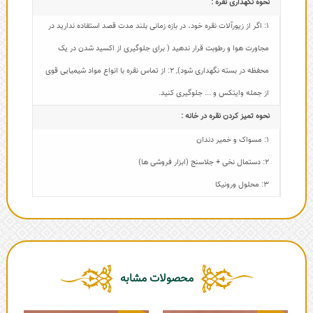
نحوه نگهداری نقره :
1: اگر از زیورآلات نقره خود، در بازه زمانی بلند مدت قصد استفاده ندارید در
مجاورت هوا و رطوبت قرار ندهید ( برای جلوگیری از اکسید شدن در یک
محفظه در بسته نگهداری شود)
,
2: از تماس نقره با انواع مواد شیمیایی قوی
از جمله وایتکس و ... جلوگیری کنید.
نحوه تمیز کردن نقره در خانه :
1: مسواک و خمیر دندان
2: دستمال نخی + جلاسنج (ابزار فروشی ها)
3: محلول ورونیکا
محصولات مشابه