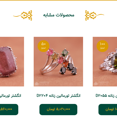
محصولات مشابه
50
100
نه D2055
انگشتر تورمالین زنانه D2204
انگشتر تورمالین زن
1
تومان
5,020,000
تومان
,560,000