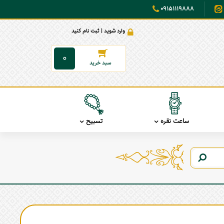
09151119888
وارد شوید | ثبت نام کنید
0
ساعت نقره
تسبیح