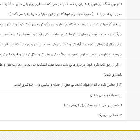
همچنین سنگ تورمالین به عنوان یک سنگ با خواصی که مستقیم روی بدن تاثیر میگذارد م
مغز را ایجاد می‌کند. (( حجره شوشتری هیچ کدام از این موارد را تایید یا رد نمی کند ))
این فلز گرانبها در تماس با پوست به تنظیم دمای بدن و گردش خون کمک کرده و از التهاب و
می‌گردد و با جذب عوامل بیماری‌زا اثر مثبتی بر سلامت کلی فرد دارد. همچنین نقره خاصیت ض
روانی و انرژی‌درمانی، نقره نماد آرامش و تعادل درونی است. بسیاری باور دارند که این فلز
می‌دهد. انسان در تماس مداوم با نقره معمولاً ذهنی روشن‌تر و خلاق‌تر دارد و قدرت تمرکز و
1: اگر از زیورآلات نقره خود، در بازه زمانی بلند مدت قصد استفاده ندارید در مجاورت هوا و
نگهداری شود)
,
2: از تماس نقره با انواع مواد شیمیایی قوی از جمله وایتکس و ... جلوگیری کنید.
1: مسواک و خمیر دندان
2: دستمال نخی + جلاسنج (ابزار فروشی ها)
3: محلول ورونیکا