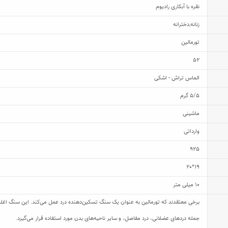
نقره با آبکاری رادیوم
زنانه
,
دخترانه
تورمالین
52
الماس تراش - اشکی
5/5 گرم
ماشینی
وارداتی
925
19*20
10 میلی متر
برخی معتقدند که تورمالین به عنوان یک سنگ تسکین‌دهنده درد عمل می‌کند. این سنگ اغل
جمله درد‌های عضلانی، درد مفاصل، و سایر ناحیه‌های بدن مورد استفاده قرار می‌گیرد.