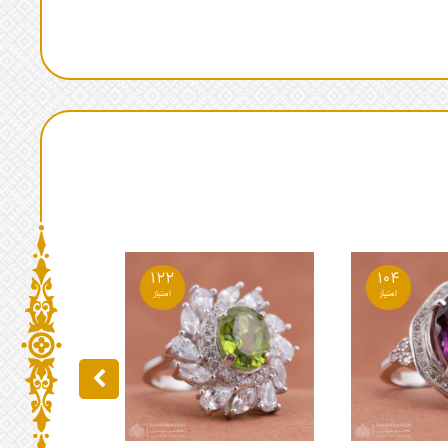
122
104