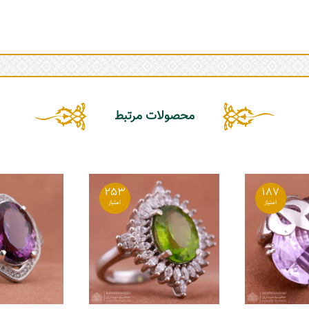
محصولات مرتبط
253
187