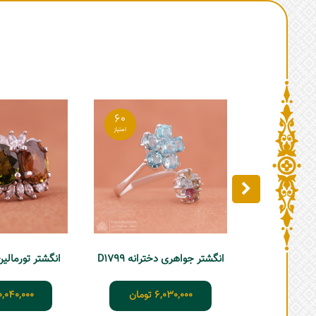
60
انگشتر جواهری دخترانه D1799
انگشتر تورمالین زنا
6,030,000
تومان
0,040,000